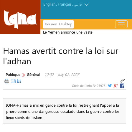
English
Français
.
.
فارسی
Version Desktop
باز
و
Le Yémen annonce une vaste
بسته
opération de missiles et de drones
کردن
Hamas avertit contre la loi sur
contre des forces alliées à l’Arabie
منو
saoudite
l'adhan
Politique
Général
12:02 - July 02, 2026
Code de l'info:
3495973
IQNA-Hamas a mis en garde contre la loi restreignant l'appel à la
prière comme une dangereuse escalade dans la guerre contre les
lieux saints de l'islam.