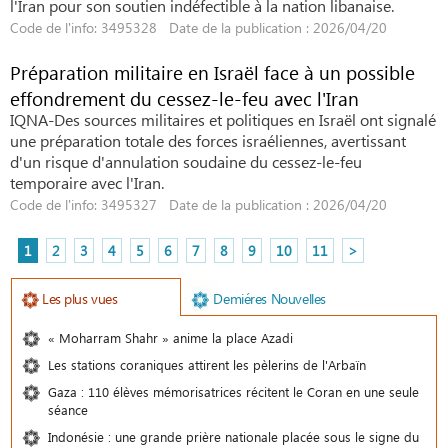
l'Iran pour son soutien indéfectible à la nation libanaise.
Code de l'info: 3495328 Date de la publication : 2026/04/20
Préparation militaire en Israël face à un possible
effondrement du cessez-le-feu avec l'Iran
IQNA-Des sources militaires et politiques en Israël ont signalé
une préparation totale des forces israéliennes, avertissant
d'un risque d'annulation soudaine du cessez-le-feu
temporaire avec l'Iran.
Code de l'info: 3495327 Date de la publication : 2026/04/20
1
2
3
4
5
6
7
8
9
10
11
>
Les plus vues
Demiéres Nouvelles
« Moharram Shahr » anime la place Azadi
Les stations coraniques attirent les pèlerins de l'Arbaïn
Gaza : 110 élèves mémorisatrices récitent le Coran en une seule
séance
Indonésie : une grande prière nationale placée sous le signe du