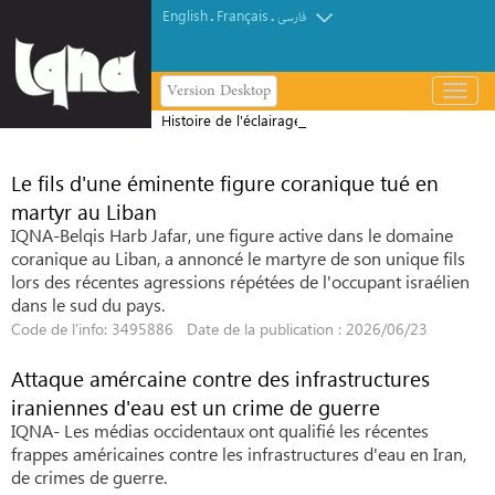
English
Français
.
.
فارسی
Version Desktop
باز
و
Histoire de l'éclairage de la Mosquée
بسته
Al-Haram
کردن
Le fils d'une éminente figure coranique tué en
منو
martyr au Liban
IQNA-Belqis Harb Jafar, une figure active dans le domaine
coranique au Liban, a annoncé le martyre de son unique fils
lors des récentes agressions répétées de l'occupant israélien
dans le sud du pays.
Code de l'info: 3495886 Date de la publication : 2026/06/23
Attaque amércaine contre des infrastructures
iraniennes d'eau est un crime de guerre
IQNA- Les médias occidentaux ont qualifié les récentes
frappes américaines contre les infrastructures d'eau en Iran,
de crimes de guerre.