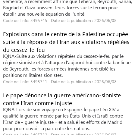
yéménite, a récemment affirmé que Téhéran, Beyrouth, Sanaa,
Bagdad et Gaza unissent leurs forces sur le terrain pour
établir une nouvelle équation de l'unité.
Code de l'info: 3495745 Date de la publication : 2026/06/08
Explosions dans le centre de la Palestine occupée
suite à la réponse de l'Iran aux violations répétées
du cessez-le-feu
IQNA-Suite aux violations répétées du cessez-le-feu par le
régime sioniste et à l'attaque d'aujourd'hui contre la banlieue
de Beyrouth, les forces armées iraniennes ont ciblé les
positions militaires sionistes.
Code de l'info: 3495741 Date de la publication : 2026/06/08
Le pape dénonce la guerre américano-sioniste
contre l’Iran comme injuste
IQNA-Lors de son voyage en Espagne, le pape Léo XIV a
qualifié la guerre menée par les États-Unis et Israël contre
l’Iran de « guerre injuste » et a salué les efforts de Madrid
pour promouvoir la paix entre les nations.
Code de l'info: 3495732 Date de la publication : 2026/06/07