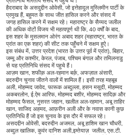
प्रतिनिधि भारतीय संसद में पहुंचे थे।
हैदराबाद के असदुद्दीन ओवेसी, जो इत्तेहादुल मुस्लिमीन पार्टी के
प्रमुख हैं, बहुमत के साथ जीत हासिल करने और संसद में
जगह हासिल करने में सक्षम रहे। महाराष्ट्र के सैय्यद जलील
की अधिक वोटों विजय भी महत्वपूर्ण थी कि, 40 वर्षों के बाद,
इस शहर के मुसलमान ओरंग अबाद शहर (महाराष्ट्र, भारत के
प्रांत का एक शहर) की सीट तक पहुँचने में सक्षम हुऐ।
इस संबंध में, उत्तर प्रदेश (भारत के उत्तर पूर्व में प्रांत), बिहार,
जम्मू और कश्मीर, केरल, पंजाब, पश्चिम बंगाल और तमिलनाडु
से यह प्रतिनिधि संसद में पहुचे हैं।
आज़म खान, शफीक़ अल-रहमान बर्क़, अफज़ाल अंसारी,
बदरुद्दीन चुनाव जीतने वालों में शामिल हैं। इसी तरह महबूब
अली, मोहम्मद जावेद, फारूक अब्दुल्ला, हसन मसूदी, मोहम्मद
अकबरलोन, ई.ऐम आरिफ, मोहम्मद बशीर, मोहम्मद सादिक़ और
मोहम्मद फैसल, नुसरत जहान, खलील अल-रहमान, अबू ताहिर
खान, साजिद अहमद, आफ़रीन अली और के नवास कानी कुछ
प्रतिनिधि हैं जो इस चुनाव के इस दौर में सफल रहे।
असदद्दीन ओवेसी, बदरुद्दीन अजमल, अबू हाशिम खान चौधरी,
अब्दुल खालिक, कुवंर दानिश अली,इम्तेयाज़ जलील, एस.टी.