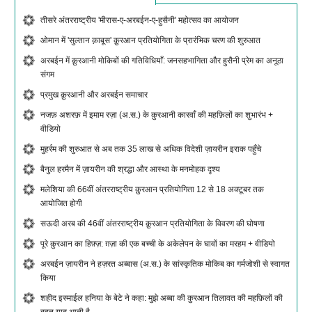
तीसरे अंतरराष्ट्रीय 'मीरास-ए-अरबईन-ए-हुसैनी' महोत्सव का आयोजन
ओमान में 'सुल्तान क़ाबूस' क़ुरआन प्रतियोगिता के प्रारंभिक चरण की शुरुआत
अरबईन में क़ुरआनी मोकिबों की गतिविधियाँ: जनसहभागिता और हुसैनी प्रेम का अनूठा
संगम
प्रमुख क़ुरआनी और अरबईन समाचार
नजफ़ अशरफ़ में इमाम रज़ा (अ.स.) के क़ुरआनी कारवाँ की महफ़िलों का शुभारंभ +
वीडियो
मुहर्रम की शुरुआत से अब तक 35 लाख से अधिक विदेशी ज़ायरीन इराक पहुँचे
बैनुल हरमैन में ज़ायरीन की श्रद्धा और आस्था के मनमोहक दृश्य
मलेशिया की 66वीं अंतरराष्ट्रीय क़ुरआन प्रतियोगिता 12 से 18 अक्टूबर तक
आयोजित होगी
सऊदी अरब की 46वीं अंतरराष्ट्रीय क़ुरआन प्रतियोगिता के विवरण की घोषणा
पूरे क़ुरआन का हिफ़्ज़: ग़ज़ा की एक बच्ची के अकेलेपन के घावों का मरहम + वीडियो
अरबईन ज़ायरीन ने हज़रत अब्बास (अ.स.) के सांस्कृतिक मोकिब का गर्मजोशी से स्वागत
किया
शहीद इस्माईल हनिया के बेटे ने कहा: मुझे अब्बा की क़ुरआन तिलावत की महफ़िलों की