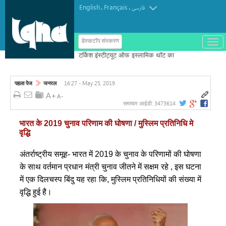
English
Français
.
.
فارسی
ب
डेस्कटॉप संस्करण
ا
ز
و
ب
س
16:27 - May 25, 2019
पहला पेज
जनरल
ت
ه
ک
3473614
समाचार आईडी:
ر
د
भारत के 2019 चुनाव परिणाम की घोषणा / मुस्लिम प्रतिनिधि मे
ن
वृद्धि
م
ن
و
अंतर्राष्ट्रीय समूह- भारत में 2019 के चुनाव के परिणामों की घोषणा
के साथ वर्तमान प्रधान मंत्री चुनाव जीतने में सक्षम रहे , इस घटना
में एक दिलचस्प बिंदु यह रहा कि, मुस्लिम प्रतिनिधियों की संख्या में
वृद्धि हुई है।