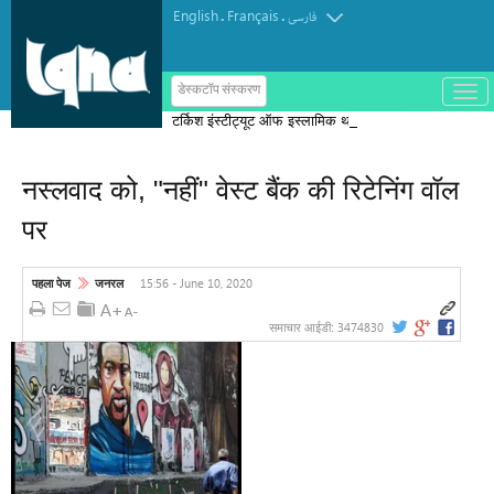
English
Français
.
.
فارسی
ب
डेस्कटॉप संस्करण
ا
टर्किश इंस्टीट्यूट ऑफ इस्लामिक थॉट का
ز
و
पुरस्कार मोरक्को के एक विचारक को दिया गया
ب
س
नस्लवाद को, "नहीं" वेस्ट बैंक की रिटेनिंग वॉल
ت
ه
पर
ک
ر
د
ن
15:56 - June 10, 2020
पहला पेज
जनरल
م
ن
و
3474830
समाचार आईडी: