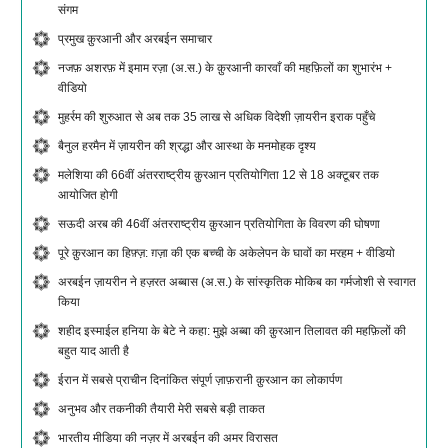
संगम
प्रमुख क़ुरआनी और अरबईन समाचार
नजफ़ अशरफ़ में इमाम रज़ा (अ.स.) के क़ुरआनी कारवाँ की महफ़िलों का शुभारंभ +
वीडियो
मुहर्रम की शुरुआत से अब तक 35 लाख से अधिक विदेशी ज़ायरीन इराक पहुँचे
बैनुल हरमैन में ज़ायरीन की श्रद्धा और आस्था के मनमोहक दृश्य
मलेशिया की 66वीं अंतरराष्ट्रीय क़ुरआन प्रतियोगिता 12 से 18 अक्टूबर तक
आयोजित होगी
सऊदी अरब की 46वीं अंतरराष्ट्रीय क़ुरआन प्रतियोगिता के विवरण की घोषणा
पूरे क़ुरआन का हिफ़्ज़: ग़ज़ा की एक बच्ची के अकेलेपन के घावों का मरहम + वीडियो
अरबईन ज़ायरीन ने हज़रत अब्बास (अ.स.) के सांस्कृतिक मोकिब का गर्मजोशी से स्वागत
किया
शहीद इस्माईल हनिया के बेटे ने कहा: मुझे अब्बा की क़ुरआन तिलावत की महफ़िलों की
बहुत याद आती है
ईरान में सबसे प्राचीन दिनांकित संपूर्ण ज़ाफ़रानी क़ुरआन का लोकार्पण
अनुभव और तकनीकी तैयारी मेरी सबसे बड़ी ताकत
भारतीय मीडिया की नज़र में अरबईन की अमर विरासत