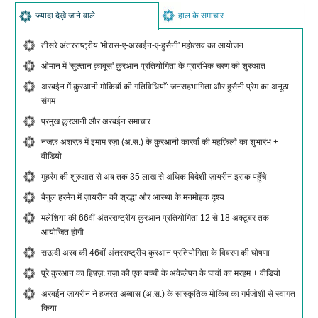
ज्यादा देख़े जाने वाले
हाल के समाचार
तीसरे अंतरराष्ट्रीय 'मीरास-ए-अरबईन-ए-हुसैनी' महोत्सव का आयोजन
ओमान में 'सुल्तान क़ाबूस' क़ुरआन प्रतियोगिता के प्रारंभिक चरण की शुरुआत
अरबईन में क़ुरआनी मोकिबों की गतिविधियाँ: जनसहभागिता और हुसैनी प्रेम का अनूठा
संगम
प्रमुख क़ुरआनी और अरबईन समाचार
नजफ़ अशरफ़ में इमाम रज़ा (अ.स.) के क़ुरआनी कारवाँ की महफ़िलों का शुभारंभ +
वीडियो
मुहर्रम की शुरुआत से अब तक 35 लाख से अधिक विदेशी ज़ायरीन इराक पहुँचे
बैनुल हरमैन में ज़ायरीन की श्रद्धा और आस्था के मनमोहक दृश्य
मलेशिया की 66वीं अंतरराष्ट्रीय क़ुरआन प्रतियोगिता 12 से 18 अक्टूबर तक
आयोजित होगी
सऊदी अरब की 46वीं अंतरराष्ट्रीय क़ुरआन प्रतियोगिता के विवरण की घोषणा
पूरे क़ुरआन का हिफ़्ज़: ग़ज़ा की एक बच्ची के अकेलेपन के घावों का मरहम + वीडियो
अरबईन ज़ायरीन ने हज़रत अब्बास (अ.स.) के सांस्कृतिक मोकिब का गर्मजोशी से स्वागत
किया