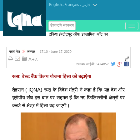
English
Français
.
.
فارسی
ب
डेस्कटॉप संस्करण
ا
टर्किश इंस्टीट्यूट ऑफ इस्लामिक थॉट का
ز
و
पुरस्कार मोरक्को के एक विचारक को दिया गया
ب
س
17:10 - June 17, 2020
पहला पेज
जनरल
ت
ه
ک
3474852
समाचार आईडी:
ر
د
रूस: वेस्ट बैंक विलय योजना हिंसा को बढ़ाऐगा
ن
م
ن
तेहरान ( IQNA) रूस के विदेश मंत्री ने कहा है कि यह देश और
و
यूरोपीय संघ इस बात पर सहमत हैं कि नए फिलिस्तीनी क्षेत्रों पर
कब्जे से क्षेत्र में हिंसा बढ़ जाएगी।