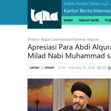
English
Français
Türkçe
.
.
.
.
العربیة
Kantor Berita Interna
Indeks
Seluruh berita
Pro
Direktur Bagian Internasional Pameran Alquran:
Apresiasi Para Abdi Alqu
Milad Nabi Muhammad sa
Laman
Umum
14:44 - February 21, 2026