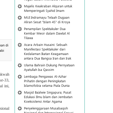
Majelis Keakraban Alquran untuk
Memperingati Syahid Imam
MUI Indramayu Telaah Dugaan
Aliran Sesat "Islam 4S" di Kroya
Penampilan Spektakuler Dua
Kembar Mesir dalam Dawlat Al
Tilawa
Acara Arbain Husaini: Sebuah
kan di
Manifestasi Spektakuler dari
abi
Kedalaman Ikatan Keagamaan
antara Dua Bangsa Iran dan Irak
Ulama Bahrain Dukung Pernyataan
Ayatullah Isa Qassim
Dakwah
Lembaga Pengawas Al-Azhar
ke-33,
Prihatin dengan Peningkatan
Islamofobia selama Piala Dunia
l ini,
Masjid Ba`alwie Singapura; Pusat
Edukasi Ilmu Islam dan Jembatan
Koeksistensi Antar Agama
Penyelenggaraan Musabaqoh
sional
Nasional dan Internasional Sesuai