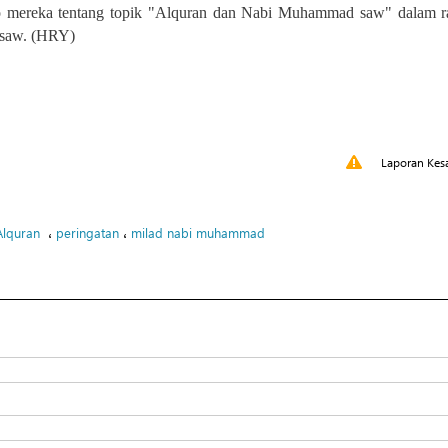
o mereka tentang topik "Alquran dan Nabi Muhammad saw" dalam r
 saw. (HRY)
Laporan Kes
،
،
Alquran
peringatan
milad nabi muhammad