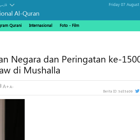
Friday 07 August
فارسی
sional Al-Quran
gram Qurani
Internasional
Foto - Film
ran Negara dan Peringatan ke-150
w di Mushalla
3483409
Berita ID: