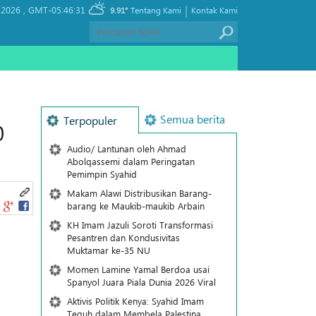
|
 2026 ,
GMT-05:46:31
9.91°
Tentang Kami
Kontak Kami
Semua berita
Terpopuler
0
Audio/ Lantunan oleh Ahmad
Abolqassemi dalam Peringatan
Pemimpin Syahid
Makam Alawi Distribusikan Barang-
barang ke Maukib-maukib Arbain
KH Imam Jazuli Soroti Transformasi
Pesantren dan Kondusivitas
Muktamar ke-35 NU
Momen Lamine Yamal Berdoa usai
Spanyol Juara Piala Dunia 2026 Viral
Aktivis Politik Kenya: Syahid Imam
Teguh dalam Membela Palestina