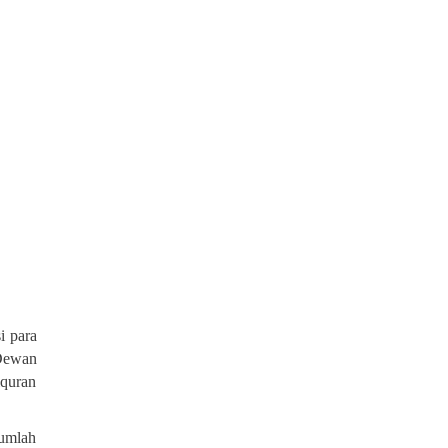
i para
 Dewan
lquran
jumlah