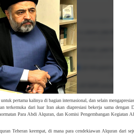
f untuk pertama kalinya di bagian internasional, dan selain mengapresias
an terkemuka dari luar Iran akan diapresiasi bekerja sama dengan
nghormatan Para Abdi Alquran, dan Komisi Pengembangan Kegiatan A
quran Teheran keempat, di mana para cendekiawan Alquran dari se