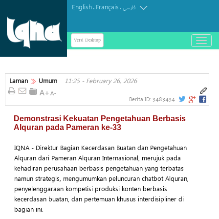
English
Français
.
.
فارسی
Versi Desktop
باز
و
بسته
کردن
منو
Laman
Umum
11:25 - February 26, 2026
3483434
Berita ID:
Demonstrasi Kekuatan Pengetahuan Berbasis
Alquran pada Pameran ke-33
IQNA - Direktur Bagian Kecerdasan Buatan dan Pengetahuan
Alquran dari Pameran Alquran Internasional, merujuk pada
kehadiran perusahaan berbasis pengetahuan yang terbatas
namun strategis, mengumumkan peluncuran chatbot Alquran,
penyelenggaraan kompetisi produksi konten berbasis
kecerdasan buatan, dan pertemuan khusus interdisipliner di
bagian ini.