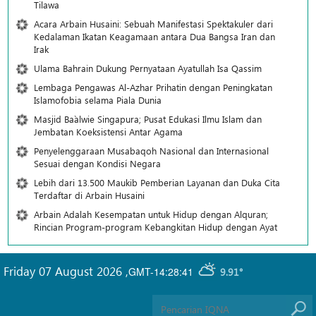
Tilawa
Acara Arbain Husaini: Sebuah Manifestasi Spektakuler dari
Kedalaman Ikatan Keagamaan antara Dua Bangsa Iran dan
Irak
Ulama Bahrain Dukung Pernyataan Ayatullah Isa Qassim
Lembaga Pengawas Al-Azhar Prihatin dengan Peningkatan
Islamofobia selama Piala Dunia
Masjid Ba`alwie Singapura; Pusat Edukasi Ilmu Islam dan
Jembatan Koeksistensi Antar Agama
Penyelenggaraan Musabaqoh Nasional dan Internasional
Sesuai dengan Kondisi Negara
Lebih dari 13.500 Maukib Pemberian Layanan dan Duka Cita
Terdaftar di Arbain Husaini
Arbain Adalah Kesempatan untuk Hidup dengan Alquran;
Rincian Program-program Kebangkitan Hidup dengan Ayat
Friday 07 August 2026
,
GMT-14:28:41
9.91°