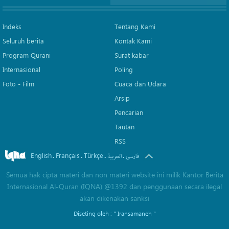
Indeks
Tentang Kami
Seluruh berita
Kontak Kami
Program Qurani
Surat kabar
Internasional
Poling
Foto - Film
Cuaca dan Udara
Arsip
Pencarian
Tautan
RSS
English
Français
Türkçe
.
.
.
.
فارسی
العربیة
Semua hak cipta materi dan non materi website ini milik Kantor Berita
Internasional Al-Quran (IQNA) @1392 dan penggunaan secara ilegal
akan dikenakan sanksi
Diseting oleh :
" Iransamaneh "