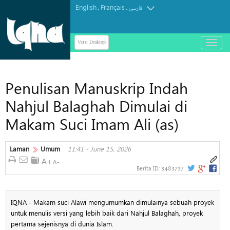
English
Français
.
.
فارسی
Versi Desktop
باز
و
بسته
کردن
Penulisan Manuskrip Indah
منو
Nahjul Balaghah Dimulai di
Makam Suci Imam Ali (as)
Laman
Umum
11:41 - June 15, 2026
3483737
Berita ID:
IQNA - Makam suci Alawi mengumumkan dimulainya sebuah proyek
untuk menulis versi yang lebih baik dari Nahjul Balaghah, proyek
pertama sejenisnya di dunia Islam.