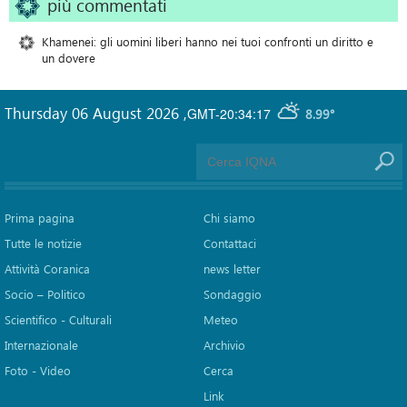
più commentati
Khamenei: gli uomini liberi hanno nei tuoi confronti un diritto e
un dovere
Thursday 06 August 2026
,
GMT-20:34:17
8.99°
Prima pagina
Chi siamo
Tutte le notizie
Contattaci
Attività Coranica
news letter
Socio – Politico
Sondaggio
Scientifico - Culturali
Meteo
Internazionale
Archivio
Foto - Video
Cerca
Link