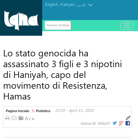
English
Français
.
.
فارسی
Versione Desktop
باز
و
بسته
کردن
Lo stato genocida ha
منو
assassinato 3 figli e 3 nipotini
di Haniyah, capo del
movimento di Resistenza,
Hamas
23:59 - April 11, 2024
Pagina iniziale
Pubblico
Notizie ID:
3490207