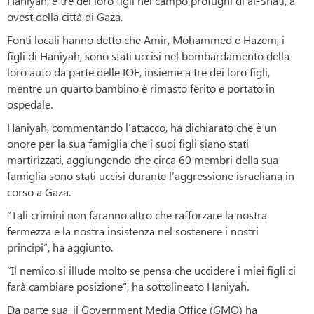
Haniyah, e tre dei loro figli nel campo profughi di al-Shati, a
ovest della città di Gaza.
Fonti locali hanno detto che Amir, Mohammed e Hazem, i
figli di Haniyah, sono stati uccisi nel bombardamento della
loro auto da parte delle IOF, insieme a tre dei loro figli,
mentre un quarto bambino è rimasto ferito e portato in
ospedale.
Haniyah, commentando l’attacco, ha dichiarato che è un
onore per la sua famiglia che i suoi figli siano stati
martirizzati, aggiungendo che circa 60 membri della sua
famiglia sono stati uccisi durante l’aggressione israeliana in
corso a Gaza.
“Tali crimini non faranno altro che rafforzare la nostra
fermezza e la nostra insistenza nel sostenere i nostri
principi”, ha aggiunto.
“Il nemico si illude molto se pensa che uccidere i miei figli ci
farà cambiare posizione”, ha sottolineato Haniyah.
Da parte sua, il Government Media Office (GMO) ha