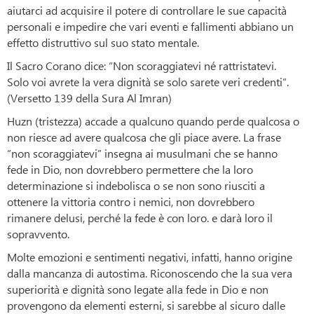
aiutarci ad acquisire il potere di controllare le sue capacità
personali e impedire che vari eventi e fallimenti abbiano un
effetto distruttivo sul suo stato mentale.
Il Sacro Corano dice: “Non scoraggiatevi né rattristatevi.
Solo voi avrete la vera dignità se solo sarete veri credenti”.
(Versetto 139 della Sura Al Imran)
Huzn (tristezza) accade a qualcuno quando perde qualcosa o
non riesce ad avere qualcosa che gli piace avere. La frase
“non scoraggiatevi” insegna ai musulmani che se hanno
fede in Dio, non dovrebbero permettere che la loro
determinazione si indebolisca o se non sono riusciti a
ottenere la vittoria contro i nemici, non dovrebbero
rimanere delusi, perché la fede è con loro. e darà loro il
sopravvento.
Molte emozioni e sentimenti negativi, infatti, hanno origine
dalla mancanza di autostima. Riconoscendo che la sua vera
superiorità e dignità sono legate alla fede in Dio e non
provengono da elementi esterni, si sarebbe al sicuro dalle