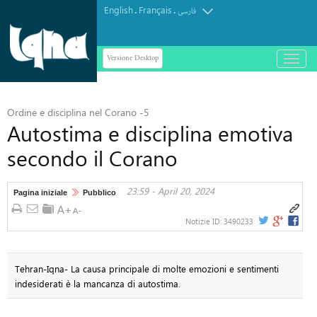
English
Français
.
.
فارسی
Versione Desktop
باز
و
بسته
کردن
Ordine e disciplina nel Corano -5
منو
Autostima e disciplina emotiva
secondo il Corano
23:59 - April 20, 2024
Pagina iniziale
Pubblico
Notizie ID:
3490233
Tehran-Iqna- La causa principale di molte emozioni e sentimenti
indesiderati è la mancanza di autostima.