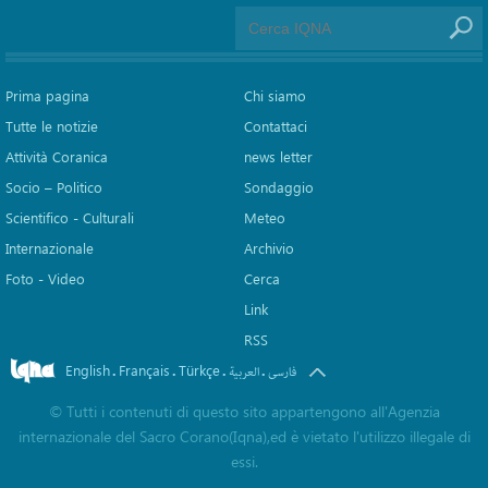
Prima pagina
Chi siamo
Tutte le notizie
Contattaci
Attività Coranica
news letter
Socio – Politico
Sondaggio
Scientifico - Culturali
Meteo
Internazionale
Archivio
Foto - Video
Cerca
Link
RSS
English
Français
Türkçe
.
.
.
.
فارسی
العربیة
©
Tutti i contenuti di questo sito appartengono all'Agenzia
internazionale del Sacro Corano(Iqna),ed è vietato l'utilizzo illegale di
essi.