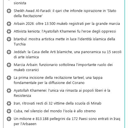
sionista
Sheikh Awad Al-Faradi: il qari che infonde ispirazione in 'Stato
della Recitazione'
Arbain 2026: oltre 13.500 mukeb registrati per la grande marcia
Attivista keniota: l'Ayatollah Khamenei fu l'eroe degli oppressi
Istanbul: mostra artistica mette in luce l'identità islamica della
Turchia
Jeddah: la Casa delle Arti Islamiche, una panoramica su 15 secoli
di arte islamica
Marcia Arbain: funzionario sottolinea l'importante ruolo dei
mukeb coranici
La prima incisione della recitazione tarteel, una tappa
fondamentale per la diffusione del Corano
Ayatollah Khamenei: l’unica via rimasta ai popoli liberi è la
Resistenza
Iran, ritrovati resti di 32 vittime della scuola di Minab
Cuba, nel silenzio del mondo l’isola è allo stremo
Un milione e 813.188 pellegrini da 172 Paesi sono entrati in Iraq
per l’Arbaeen