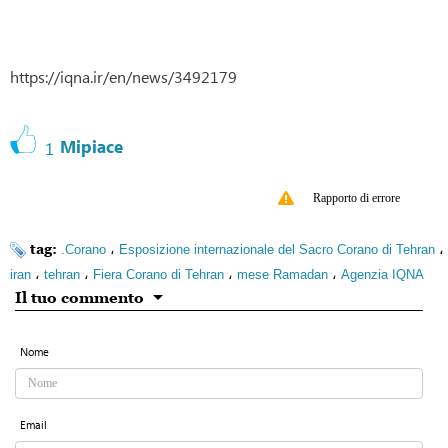
https://iqna.ir/en/news/3492179
Mipiace
1
Rapporto di errore
tag:
،
،
.Corano
Esposizione internazionale del Sacro Corano di Tehran
،
،
،
،
iran
tehran
Fiera Corano di Tehran
mese Ramadan
Agenzia IQNA
Il tuo commento
Nome
Email