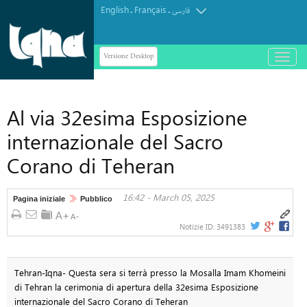
English
Français
.
.
فارسی
Versione Desktop
باز
و
بسته
کردن
Al via 32esima Esposizione
منو
internazionale del Sacro
Corano di Teheran
16:42 - March 05, 2025
Pagina iniziale
Pubblico
Notizie ID:
3491383
Tehran-Iqna- Questa sera si terrà presso la Mosalla Imam Khomeini
di Tehran la cerimonia di apertura della 32esima Esposizione
internazionale del Sacro Corano di Teheran