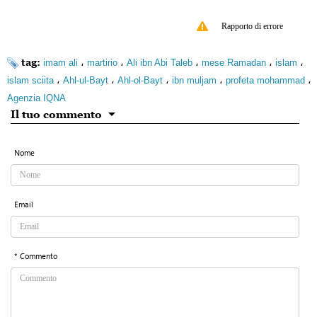
Rapporto di errore
tag:
،
،
،
،
،
imam ali
martirio
Ali ibn Abi Taleb
mese Ramadan
islam
،
،
،
،
،
islam sciita
Ahl-ul-Bayt
Ahl-ol-Bayt
ibn muljam
profeta mohammad
Agenzia IQNA
Il tuo commento
Nome
Email
* Commento