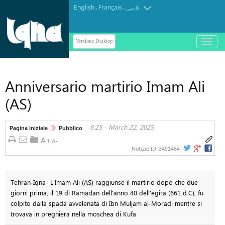
English
Français
.
.
فارسی
Versione Desktop
باز
و
بسته
کردن
Anniversario martirio Imam Ali
منو
(AS)
6:25 - March 22, 2025
Pagina iniziale
Pubblico
Notizie ID:
3491464
Tehran-Iqna- L'Imam Ali (AS) raggiunse il martirio dopo che due
giorni prima, il 19 di Ramadan dell'anno 40 dell'egira (661 d.C), fu
colpito dalla spada avvelenata di Ibn Muljam al-Moradi mentre si
trovava in preghiera nella moschea di Kufa