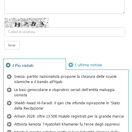
L’ultime notizie
I Più visitati
Svezia: partito nazionalista propone la chiusura delle scuole
islamiche e il bando all'hijab
Le basi genocidarie e stupratrici seriali dell’entità malvagia
sionista
Sheikh Awad Al-Faradi: il qari che infonde ispirazione in 'Stato
della Recitazione'
Arbain 2026: oltre 13.500 mukeb registrati per la grande marcia
Attivista keniota: l'Ayatollah Khamenei fu l'eroe degli oppressi
Istanbul: mostra artistica mette in luce l'identità islamica della