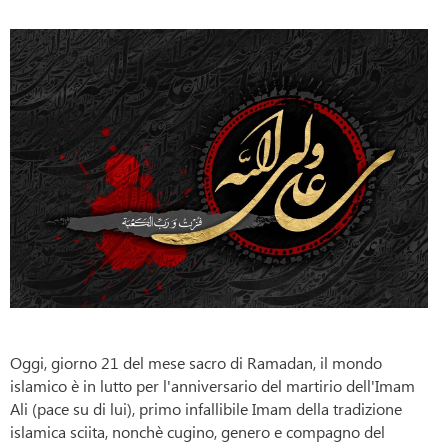
Oggi, giorno 21 del mese sacro di Ramadan, il mondo
islamico è in lutto per l'anniversario del martirio dell'Imam
Ali (pace su di lui), primo infallibile Imam della tradizione
islamica sciita, nonchè cugino, genero e compagno del