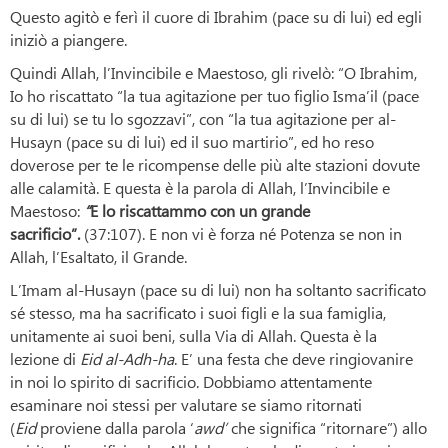
Questo agitò e ferì il cuore di Ibrahim (pace su di lui) ed egli
iniziò a piangere.
Quindi Allah, l’Invincibile e Maestoso, gli rivelò: “O Ibrahim,
Io ho riscattato “la tua agitazione per tuo figlio Isma’il (pace
su di lui) se tu lo sgozzavi”, con “la tua agitazione per al-
Husayn (pace su di lui) ed il suo martirio”, ed ho reso
doverose per te le ricompense delle più alte stazioni dovute
alle calamità. E questa è la parola di Allah, l’Invincibile e
Maestoso:
“
E lo riscattammo con un grande
sacrificio”.
(37:107). E non vi è forza né Potenza se non in
Allah, l’Esaltato, il Grande.
L’Imam al-Husayn (pace su di lui) non ha soltanto sacrificato
sé stesso, ma ha sacrificato i suoi figli e la sua famiglia,
unitamente ai suoi beni, sulla Via di Allah. Questa è la
lezione di
Eid al-Adh-ha
. E’ una festa che deve ringiovanire
in noi lo spirito di sacrificio. Dobbiamo attentamente
esaminare noi stessi per valutare se siamo ritornati
(
Eid
proviene dalla parola ‘
awd’
che significa “ritornare”) allo