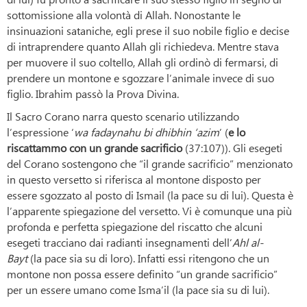
sottomissione alla volontà di Allah. Nonostante le
insinuazioni sataniche, egli prese il suo nobile figlio e decise
di intraprendere quanto Allah gli richiedeva. Mentre stava
per muovere il suo coltello, Allah gli ordinò di fermarsi, di
prendere un montone e sgozzare l’animale invece di suo
figlio. Ibrahim passò la Prova Divina.
Il Sacro Corano narra questo scenario utilizzando
l’espressione ‘
wa fadaynahu bi dhibhin ‘azim
’ (
e lo
riscattammo con un grande sacrificio
(37:107)). Gli esegeti
del Corano sostengono che “il grande sacrificio” menzionato
in questo versetto si riferisca al montone disposto per
essere sgozzato al posto di Ismail (la pace su di lui). Questa è
l’apparente spiegazione del versetto. Vi è comunque una più
profonda e perfetta spiegazione del riscatto che alcuni
esegeti tracciano dai radianti insegnamenti dell’
Ahl al-
Bayt
(la pace sia su di loro). Infatti essi ritengono che un
montone non possa essere definito “un grande sacrificio”
per un essere umano come Isma’il (la pace sia su di lui).