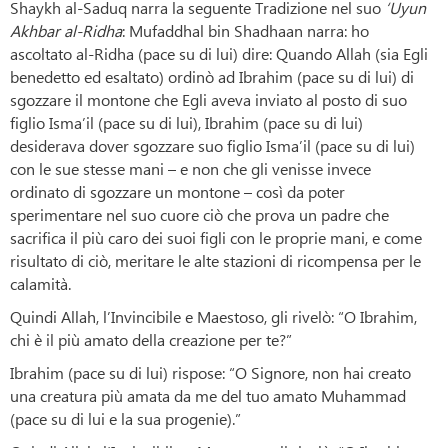
Shaykh al-Saduq narra la seguente Tradizione nel suo
‘Uyun
Akhbar al-Ridha
: Mufaddhal bin Shadhaan narra: ho
ascoltato al-Ridha (pace su di lui) dire: Quando Allah (sia Egli
benedetto ed esaltato) ordinò ad Ibrahim (pace su di lui) di
sgozzare il montone che Egli aveva inviato al posto di suo
figlio Isma’il (pace su di lui), Ibrahim (pace su di lui)
desiderava dover sgozzare suo figlio Isma’il (pace su di lui)
con le sue stesse mani – e non che gli venisse invece
ordinato di sgozzare un montone – così da poter
sperimentare nel suo cuore ciò che prova un padre che
sacrifica il più caro dei suoi figli con le proprie mani, e come
risultato di ciò, meritare le alte stazioni di ricompensa per le
calamità.
Quindi Allah, l’Invincibile e Maestoso, gli rivelò: “O Ibrahim,
chi è il più amato della creazione per te?”
Ibrahim (pace su di lui) rispose: “O Signore, non hai creato
una creatura più amata da me del tuo amato Muhammad
(pace su di lui e la sua progenie).”