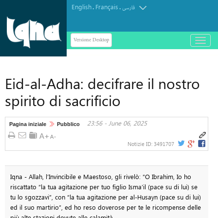
English
Français
.
.
فارسی
Versione Desktop
باز
و
بسته
کردن
Eid-al-Adha: decifrare il nostro
منو
spirito di sacrificio
23:56 - June 06, 2025
Pagina iniziale
Pubblico
Notizie ID:
3491707
Iqna - Allah, l’Invincibile e Maestoso, gli rivelò: “O Ibrahim, Io ho
riscattato “la tua agitazione per tuo figlio Isma’il (pace su di lui) se
tu lo sgozzavi”, con “la tua agitazione per al-Husayn (pace su di lui)
ed il suo martirio”, ed ho reso doverose per te le ricompense delle
più alte stazioni dovute alle calamità