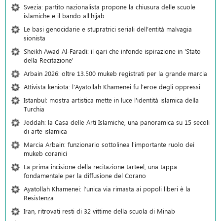
Svezia: partito nazionalista propone la chiusura delle scuole
islamiche e il bando all'hijab
Le basi genocidarie e stupratrici seriali dell’entità malvagia
sionista
Sheikh Awad Al-Faradi: il qari che infonde ispirazione in 'Stato
della Recitazione'
Arbain 2026: oltre 13.500 mukeb registrati per la grande marcia
Attivista keniota: l'Ayatollah Khamenei fu l'eroe degli oppressi
Istanbul: mostra artistica mette in luce l'identità islamica della
Turchia
Jeddah: la Casa delle Arti Islamiche, una panoramica su 15 secoli
di arte islamica
Marcia Arbain: funzionario sottolinea l'importante ruolo dei
mukeb coranici
La prima incisione della recitazione tarteel, una tappa
fondamentale per la diffusione del Corano
Ayatollah Khamenei: l’unica via rimasta ai popoli liberi è la
Resistenza
Iran, ritrovati resti di 32 vittime della scuola di Minab