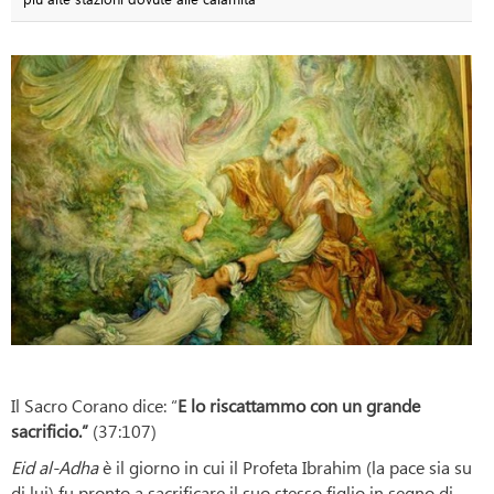
Il Sacro Corano dice: “
E lo riscattammo con un grande
sacrificio.”
(37:107)
Eid al-Adha
è il giorno in cui il Profeta Ibrahim (la pace sia su
di lui) fu pronto a sacrificare il suo stesso figlio in segno di