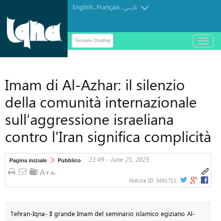
English
Français
.
.
فارسی
Versione Desktop
باز
و
بسته
کردن
Imam di Al-Azhar: il silenzio
منو
della comunità internazionale
sull’aggressione israeliana
contro l'Iran significa complicità
23:49 - June 21, 2025
Pagina iniziale
Pubblico
Notizie ID:
3491751
Tehran-Iqna- Il grande Imam del seminario islamico egiziano Al-