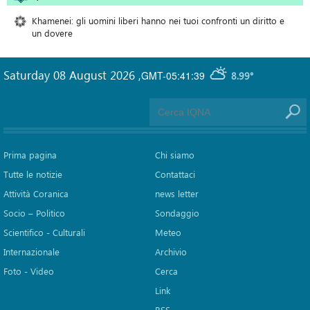
Khamenei: gli uomini liberi hanno nei tuoi confronti un diritto e
un dovere
Saturday 08 August 2026
,
GMT-05:41:39
8.99°
Prima pagina
Chi siamo
Tutte le notizie
Contattaci
Attività Coranica
news letter
Socio – Politico
Sondaggio
Scientifico - Culturali
Meteo
Internazionale
Archivio
Foto - Video
Cerca
Link
RSS