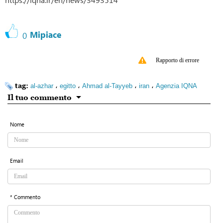
Mipiace
0
Rapporto di errore
tag:
،
،
،
،
al-azhar
egitto
Ahmad al-Tayyeb
iran
Agenzia IQNA
Il tuo commento
Nome
Email
* Commento