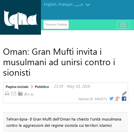
English
Français
.
.
فارسی
Versione Desktop
باز
و
بسته
کردن
Oman: Gran Muftì invita i
منو
musulmani ad unirsi contro i
sionisti
23:19 - May 10, 2026
Pagina iniziale
Pubblico
Notizie ID:
3492571
Tehran-Iqna- Il Gran Muftì dell'Oman ha chiesto l'unità musulmana
contro le aggressioni del regime sionista sui territori islamici