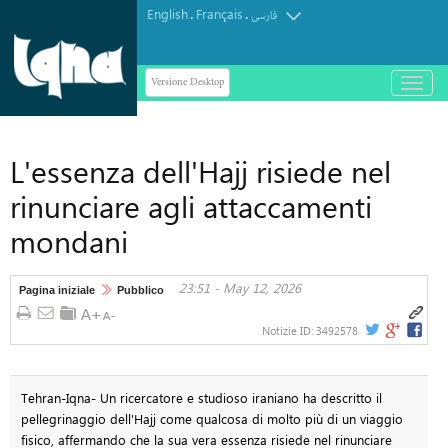
English
Français
.
.
فارسی
Versione Desktop
باز
و
بسته
کردن
L'essenza dell'Hajj risiede nel
منو
rinunciare agli attaccamenti
mondani
23:51 - May 12, 2026
Pagina iniziale
Pubblico
Notizie ID:
3492578
Tehran-Iqna- Un ricercatore e studioso iraniano ha descritto il
pellegrinaggio dell'Hajj come qualcosa di molto più di un viaggio
fisico, affermando che la sua vera essenza risiede nel rinunciare