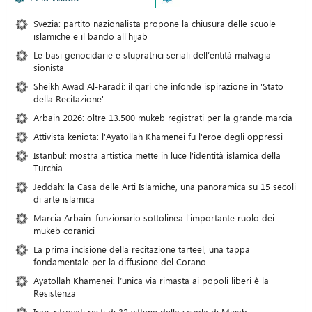
Svezia: partito nazionalista propone la chiusura delle scuole
islamiche e il bando all'hijab
Le basi genocidarie e stupratrici seriali dell’entità malvagia
sionista
Sheikh Awad Al-Faradi: il qari che infonde ispirazione in 'Stato
della Recitazione'
Arbain 2026: oltre 13.500 mukeb registrati per la grande marcia
Attivista keniota: l'Ayatollah Khamenei fu l'eroe degli oppressi
Istanbul: mostra artistica mette in luce l'identità islamica della
Turchia
Jeddah: la Casa delle Arti Islamiche, una panoramica su 15 secoli
di arte islamica
Marcia Arbain: funzionario sottolinea l'importante ruolo dei
mukeb coranici
La prima incisione della recitazione tarteel, una tappa
fondamentale per la diffusione del Corano
Ayatollah Khamenei: l’unica via rimasta ai popoli liberi è la
Resistenza
Iran, ritrovati resti di 32 vittime della scuola di Minab