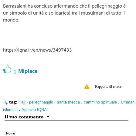
Barrasalani ha concluso affermando che il pellegrinaggio è
un simbolo di unità e solidarietà tra i musulmani di tutto il
mondo.
https://iqna.ir/en/news/3497433
Mipiace
1
Rapporto di errore
tag:
،
،
،
،
Ĥajj
pellegrinaggio
santa mecca
cammino spirituale
Ummah
،
islamica
Agenzia IQNA
Il tuo commento
Nome