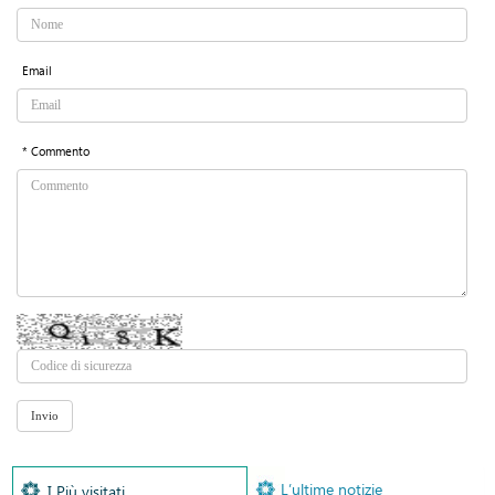
Email
* Commento
L’ultime notizie
I Più visitati