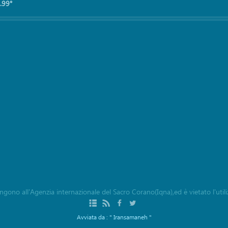
.99°
ngono all'Agenzia internazionale del Sacro Corano(Iqna),ed è vietato l'utiliz
Avviata da :
" Iransamaneh "