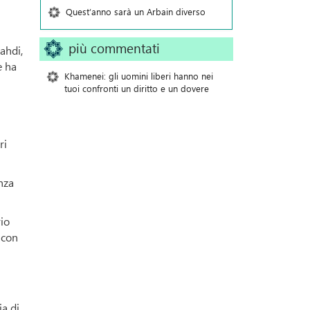
Quest’anno sarà un Arbain diverso
più commentati
ahdi,
e ha
Khamenei: gli uomini liberi hanno nei
tuoi confronti un diritto e un dovere
ri
nza
rio
 con
ia di