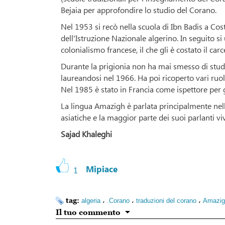
Bejaia per approfondire lo studio del Corano.
Nel 1953 si recò nella scuola di Ibn Badis a Co
dell'Istruzione Nazionale algerino. In seguito s
colonialismo francese, il che gli è costato il ca
Durante la prigionia non ha mai smesso di studia
laureandosi nel 1966. Ha poi ricoperto vari ruoli
Nel 1985 è stato in Francia come ispettore per 
La lingua Amazigh è parlata principalmente nella
asiatiche e la maggior parte dei suoi parlanti viv
Sajad Khaleghi
Mipiace
1
tag:
،
،
،
algeria
.Corano
traduzioni del corano
Amazig
Il tuo commento