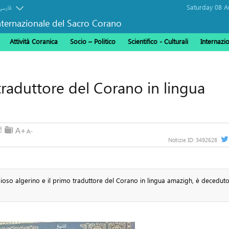
فارسی
ternazionale del Sacro Corano
Attività Coranica
Socio – Politico
Scientifico - Culturali
Internazi
raduttore del Corano in lingua
Notizie ID:
3492628
oso algerino e il primo traduttore del Corano in lingua amazigh, è decedut