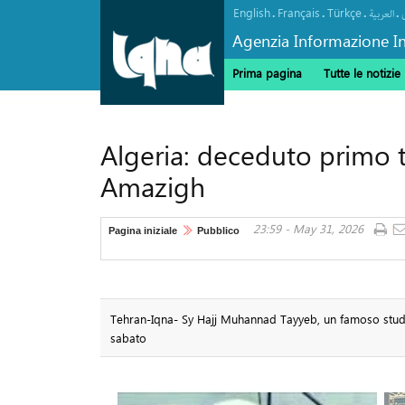
English
Français
Türkçe
.
.
.
.
العربیة
Agenzia Informazione In
Prima pagina
Tutte le notizie
Algeria: deceduto primo t
Amazigh
23:59 - May 31, 2026
Pagina iniziale
Pubblico
Tehran-Iqna- Sy Hajj Muhannad Tayyeb, un famoso studi
sabato