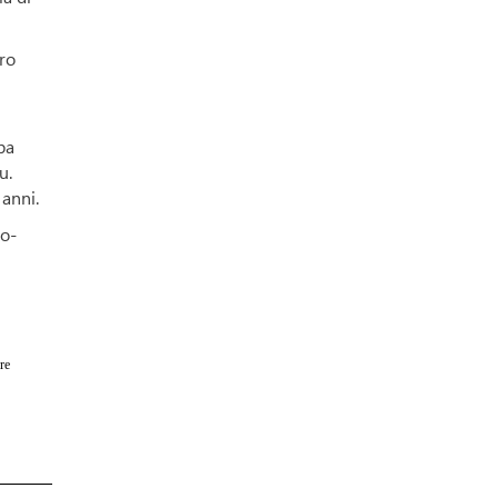
ero
ba
u.
 anni.
ro-
re