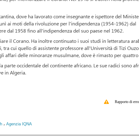
stantina, dove ha lavorato come insegnante e ispettore del Minist
i unì ai moti della rivoluzione per l'indipendenza (1954-1962) dal
rcere dal 1958 fino all'indipendenza del suo paese nel 1962.
re il Corano. Ha inoltre continuato i suoi studi in letteratura ara
, tra cui quello di assistente professore all'Università di Tizi Ouzo
gli affari delle minoranze musulmane, dove è rimasto per quattro
 parte occidentale del continente africano. Le sue radici sono af
e in Algeria.
Rapporto di erro
،
h
Agenzia IQNA