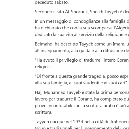
deceduto sabato.
Secondo il sito Al-Shorouk, Sheikh Tayyeb è dece
In un messaggio di condoglianze alla famiglia de
ha dichiarato che con la sua scomparsa l'Algeri
dedicato la sua vita al servizio della religione e
Belmahdi ha descritto Tayyeb come un Imam, un
all'insegnamento, alla guida e alla diffusione d
"Ha avuto il privilegio di tradurre l'intero Cora
religiosi.
"Di fronte a questa grande tragedia, posso espr
alla sua famiglia, ai suoi studenti e ai suoi cari".
Hajj Muhannad Tayyeb è stata la prima persona 
lavoro per tradurre il Corano, ha completato q
prove inconfutabili che la scrittura araba è più 
scrittura.
Tayyeb nacque nel 1934 nella città di Ifrahonen
(scuole tradizionali per l'insegnamento del Cora