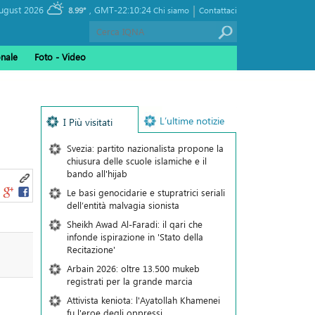
|
, Saturday 08 August 2026
GMT-22:10:24
8.99°
Chi siamo
Contattaci
onale
Foto - Video
L’ultime notizie
I Più visitati
Svezia: partito nazionalista propone la
chiusura delle scuole islamiche e il
bando all'hijab
Le basi genocidarie e stupratrici seriali
dell’entità malvagia sionista
Sheikh Awad Al-Faradi: il qari che
infonde ispirazione in 'Stato della
o
Recitazione'
Arbain 2026: oltre 13.500 mukeb
registrati per la grande marcia
Attivista keniota: l'Ayatollah Khamenei
fu l'eroe degli oppressi