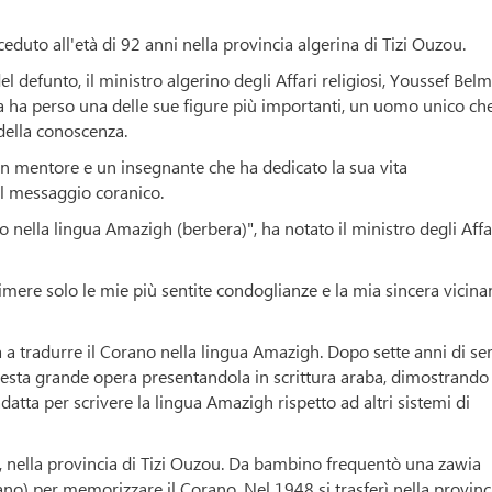
duto all'età di 92 anni nella provincia algerina di Tizi Ouzou.
l defunto, il ministro algerino degli Affari religiosi, Youssef Belm
a ha perso una delle sue figure più importanti, un uomo unico ch
 della conoscenza.
 mentore e un insegnante che ha dedicato la sua vita
el messaggio coranico.
no nella lingua Amazigh (berbera)", ha notato il ministro degli Affa
imere solo le mie più sentite condoglianze e la mia sincera vicina
a tradurre il Corano nella lingua Amazigh. Dopo sette anni di se
uesta grande opera presentandola in scrittura araba, dimostrando
adatta per scrivere la lingua Amazigh rispetto ad altri sistemi di
, nella provincia di Tizi Ouzou. Da bambino frequentò una zawia
no) per memorizzare il Corano. Nel 1948 si trasferì nella provinc