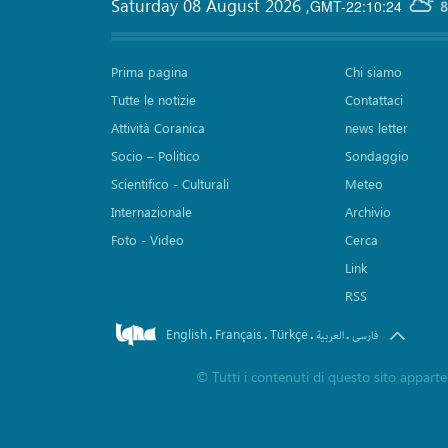
Saturday 08 August 2026
,
GMT-22:10:24
8
Prima pagina
Chi siamo
Tutte le notizie
Contattaci
Attività Coranica
news letter
Socio – Politico
Sondaggio
Scientifico - Culturali
Meteo
Internazionale
Archivio
Foto - Video
Cerca
Link
RSS
English
Français
Türkçe
.
.
.
.
فارسی
العربیة
©
Tutti i contenuti di questo sito apparte