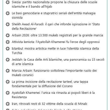
Svezia: partito nazionalista propone la chiusura delle scuole
islamiche e il bando all'hijab
Le basi genocidarie e stupratrici seriali dell’entità malvagia
sionista
Sheikh Awad Al-Faradi: il qari che infonde ispirazione in 'Stato
della Recitazione'
Arbain 2026: oltre 13.500 mukeb registrati per la grande marcia
Attivista keniota: l'Ayatollah Khamenei fu l'eroe degli oppressi
Istanbul: mostra artistica mette in luce l'identità islamica della
Turchia
Jeddah: la Casa delle Arti Islamiche, una panoramica su 15 secoli
di arte islamica
Marcia Arbain: funzionario sottolinea l'importante ruolo dei
mukeb coranici
La prima incisione della recitazione tarteel, una tappa
fondamentale per la diffusione del Corano
Ayatollah Khamenei: l’unica via rimasta ai popoli liberi è la
Resistenza
Iran, ritrovati resti di 32 vittime della scuola di Minab