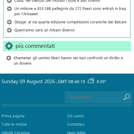
Cuba, nel silenzio del mondo l’isola è allo stremo
Un milione e 813.188 pellegrini da 172 Paesi sono entrati in Iraq
per l’Arbaeen
Skopje: al via quarta edizione competizioni coraniche dei Balcani
Quest’anno sarà un Arbain diverso
più commentati
Khamenei: gli uomini liberi hanno nei tuoi confronti un diritto e
un dovere
Sunday 09 August 2026
,
GMT-08:46:15
8.99°
Prima pagina
Chi siamo
Tutte le notizie
Contattaci
Attività Coranica
news letter