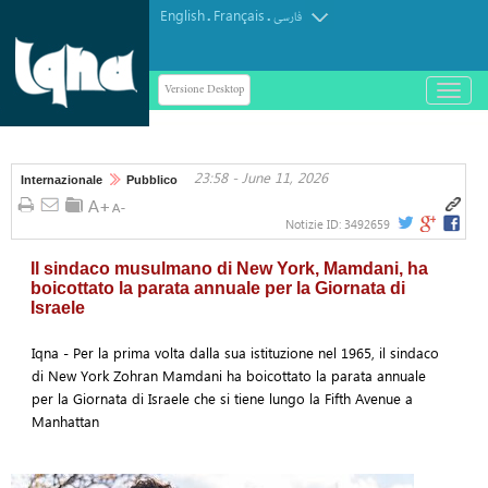
English
Français
.
.
فارسی
Versione Desktop
باز
و
بسته
کردن
23:58 - June 11, 2026
منو
Internazionale
Pubblico
Notizie ID:
3492659
Il sindaco musulmano di New York, Mamdani, ha
boicottato la parata annuale per la Giornata di
Israele
Iqna - Per la prima volta dalla sua istituzione nel 1965, il sindaco
di New York Zohran Mamdani ha boicottato la parata annuale
per la Giornata di Israele che si tiene lungo la Fifth Avenue a
Manhattan