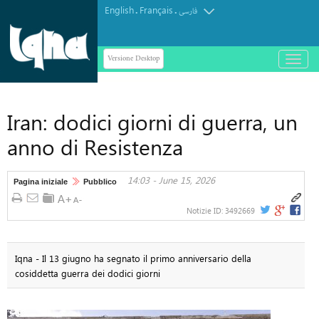
English
Français
.
.
فارسی
Versione Desktop
باز
و
بسته
کردن
Iran: dodici giorni di guerra, un
منو
anno di Resistenza
14:03 - June 15, 2026
Pagina iniziale
Pubblico
Notizie ID:
3492669
Iqna - Il 13 giugno ha segnato il primo anniversario della
cosiddetta guerra dei dodici giorni