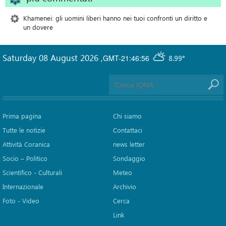
Khamenei: gli uomini liberi hanno nei tuoi confronti un diritto e
un dovere
Saturday 08 August 2026
,
GMT-21:46:56
8.99°
Prima pagina
Chi siamo
Tutte le notizie
Contattaci
Attività Coranica
news letter
Socio – Politico
Sondaggio
Scientifico - Culturali
Meteo
Internazionale
Archivio
Foto - Video
Cerca
Link