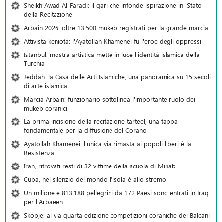
Sheikh Awad Al-Faradi: il qari che infonde ispirazione in 'Stato
della Recitazione'
Arbain 2026: oltre 13.500 mukeb registrati per la grande marcia
Attivista keniota: l'Ayatollah Khamenei fu l'eroe degli oppressi
Istanbul: mostra artistica mette in luce l'identità islamica della
Turchia
Jeddah: la Casa delle Arti Islamiche, una panoramica su 15 secoli
di arte islamica
Marcia Arbain: funzionario sottolinea l'importante ruolo dei
mukeb coranici
La prima incisione della recitazione tarteel, una tappa
fondamentale per la diffusione del Corano
Ayatollah Khamenei: l’unica via rimasta ai popoli liberi è la
Resistenza
Iran, ritrovati resti di 32 vittime della scuola di Minab
Cuba, nel silenzio del mondo l’isola è allo stremo
Un milione e 813.188 pellegrini da 172 Paesi sono entrati in Iraq
per l’Arbaeen
Skopje: al via quarta edizione competizioni coraniche dei Balcani