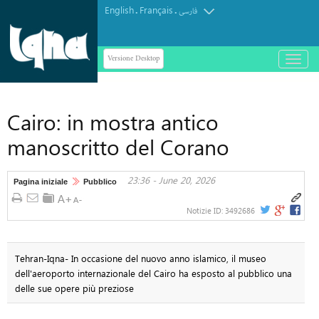
English
Français
.
.
فارسی
Versione Desktop
باز
و
بسته
کردن
Cairo: in mostra antico
منو
manoscritto del Corano
23:36 - June 20, 2026
Pagina iniziale
Pubblico
Notizie ID:
3492686
Tehran-Iqna- In occasione del nuovo anno islamico, il museo
dell'aeroporto internazionale del Cairo ha esposto al pubblico una
delle sue opere più preziose