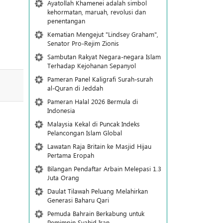
Ayatollah Khamenei adalah simbol
kehormatan, maruah, revolusi dan
penentangan
Kematian Mengejut "Lindsey Graham",
Senator Pro-Rejim Zionis
Sambutan Rakyat Negara-negara Islam
Terhadap Kejohanan Sepanyol
Pameran Panel Kaligrafi Surah-surah
al-Quran di Jeddah
Pameran Halal 2026 Bermula di
Indonesia
Malaysia Kekal di Puncak Indeks
Pelancongan Islam Global
Lawatan Raja Britain ke Masjid Hijau
Pertama Eropah
Bilangan Pendaftar Arbain Melepasi 1.3
Juta Orang
Daulat Tilawah Peluang Melahirkan
Generasi Baharu Qari
Pemuda Bahrain Berkabung untuk
Pemimpin Syahid Iran