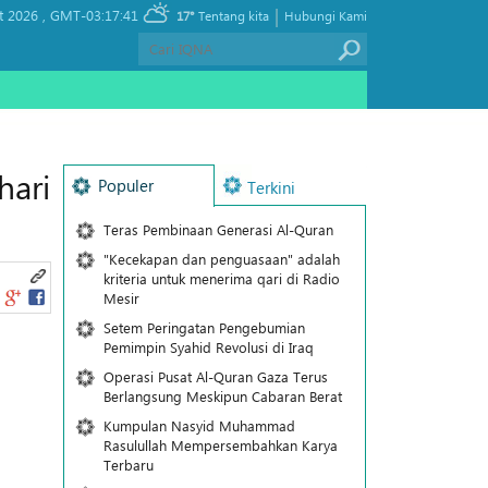
|
t 2026 ,
GMT-03:17:41
17°
Tentang kita
Hubungi Kami
hari
Populer
Terkini
Teras Pembinaan Generasi Al-Quran
"Kecekapan dan penguasaan" adalah
kriteria untuk menerima qari di Radio
Mesir
Setem Peringatan Pengebumian
Pemimpin Syahid Revolusi di Iraq
Operasi Pusat Al-Quran Gaza Terus
Berlangsung Meskipun Cabaran Berat
Kumpulan Nasyid Muhammad
Rasulullah Mempersembahkan Karya
Terbaru