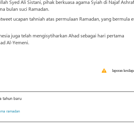
llah Syed Ali Sistani, pihak berkuasa agama Syiah di Najaf Ashraf
ama bulan suci Ramadan.
entweet ucapan tahniah atas permulaan Ramadan, yang bermula e
onesia juga telah mengisytiharkan Ahad sebagai hari pertama
ad Al-Yemeni.
laporan kesilap
a tahun baru
tama
ramadan