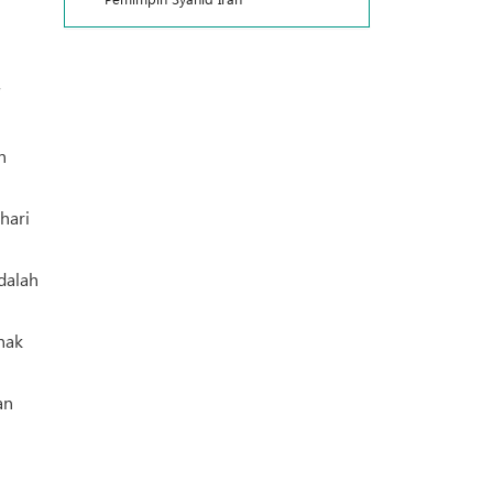
n
hari
dalah
nak
an