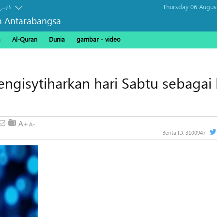
Thursday 06 Augus
فارسی
n Antarabangsa
a
Al-Quran
Dunia
gambar - video
gisytiharkan hari Sabtu sebagai 
Berita ID:
3100947