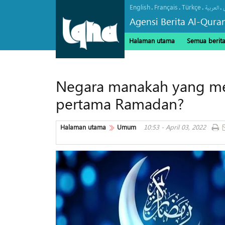
English
Français
Türkçe
.
.
.
.
العربیة
Agensi Berita Al-Qura
Halaman utama
Semua berit
Negara manakah yang men
pertama Ramadan?
Halaman utama
Umum
10:53 - April 03, 2022