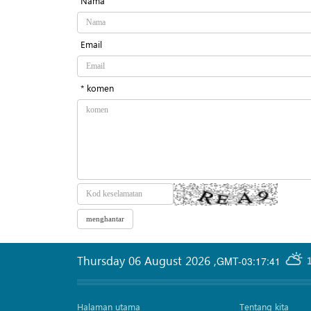
Nama
Email
* komen
Thursday 06 August 2026
,
GMT-03:17:41
Halaman utama
Tentang kita