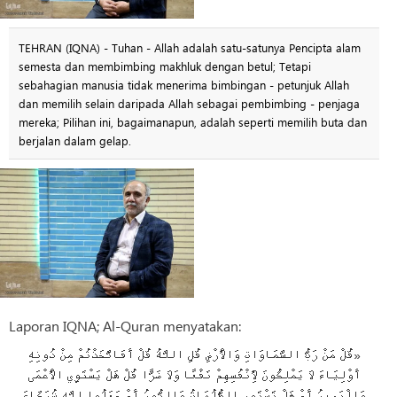
TEHRAN (IQNA) - Tuhan - Allah adalah satu-satunya Pencipta alam
semesta dan membimbing makhluk dengan betul; Tetapi
sebahagian manusia tidak menerima bimbingan - petunjuk Allah
dan memilih selain daripada Allah sebagai pembimbing - penjaga
mereka; Pilihan ini, bagaimanapun, adalah seperti memilih buta dan
berjalan dalam gelap.
Laporan IQNA; Al-Quran menyatakan:
«قُلْ مَنْ رَبُّ السَّمَاوَاتِ وَالْأَرْضِ قُلِ اللَّهُ قُلْ أَفَاتَّخَذْتُمْ مِنْ دُونِهِ
أَوْلِيَاءَ لَا يَمْلِكُونَ لِأَنْفُسِهِمْ نَفْعًا وَلَا ضَرًّا قُلْ هَلْ يَسْتَوِي الْأَعْمَى
وَالْبَصِيرُ أَمْ هَلْ تَسْتَوِي الظُّلُمَاتُ وَالنُّورُ أَمْ جَعَلُوا لِلَّهِ شُرَكَاءَ