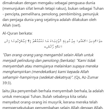
dimaknakan dengan mengaku sebagai penguasa dunia
(menunjukan sifat lemah tetapi rakus), bukan sebagai Tuhan
- pencipta, pemelihara, penolong, pembimbing, penunjuk
dan penjaga dunia yang sejatinya adalah dilakukan oleh
Allah (swt).
Al-Quran berkata:
«وَالَّذِينَ اتَّخَذُوا مِنْ دُونِهِ أَوْلِيَاءَ مَا نَعْبُدُهُمْ إِلَّا لِيُقَرِّبُونَا إِلَى
اللَّهِ زُلْفَی»
"Dan orang-orang yang mengambil selain Allah untuk
menjadi pelindung dan penolong (berkata): "Kami tidak
menyembah atau memujanya melainkan supaya mereka
menghampirkan (mendekatkan) kami kepada Allah
sehampir-hampirnya (sedekat-dekatnya)"
. (Qs, Az-Zumar
39:3).
Iaitu jika penyembah berhala menyembah berhala, Ia adalah
untuk mencapai Tuhan. Itulah sebabnya kita selalu
menyebut orang-orang ini musyrik, kerana mereka telah
mempersekutukan penyembahan selain Allah dengan Allah.