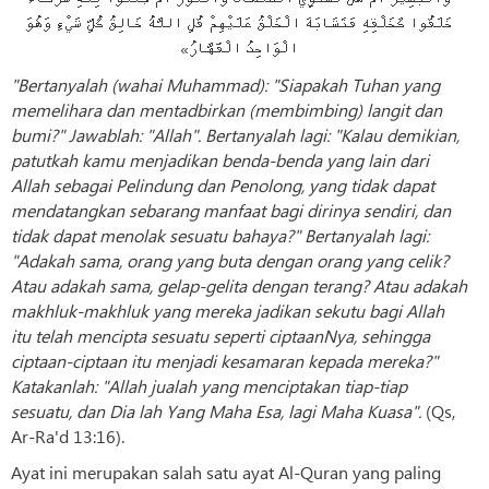
خَلَقُوا كَخَلْقِهِ فَتَشَابَهَ الْخَلْقُ عَلَيْهِمْ قُلِ اللَّهُ خَالِقُ كُلِّ شَيْءٍ وَهُوَ
الْوَاحِدُ الْقَهَّارُ»
"Bertanyalah (wahai Muhammad): "Siapakah Tuhan yang
memelihara dan mentadbirkan (membimbing) langit dan
bumi?" Jawablah: "Allah". Bertanyalah lagi: "Kalau demikian,
patutkah kamu menjadikan benda-benda yang lain dari
Allah sebagai Pelindung dan Penolong, yang tidak dapat
mendatangkan sebarang manfaat bagi dirinya sendiri, dan
tidak dapat menolak sesuatu bahaya?" Bertanyalah lagi:
"Adakah sama, orang yang buta dengan orang yang celik?
Atau adakah sama, gelap-gelita dengan terang? Atau adakah
makhluk-makhluk yang mereka jadikan sekutu bagi Allah
itu telah mencipta sesuatu seperti ciptaanNya, sehingga
ciptaan-ciptaan itu menjadi kesamaran kepada mereka?"
Katakanlah: "Allah jualah yang menciptakan tiap-tiap
sesuatu, dan Dia lah Yang Maha Esa, lagi Maha Kuasa".
(Qs,
Ar-Ra'd 13:16).
Ayat ini merupakan salah satu ayat Al-Quran yang paling