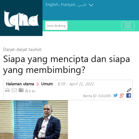
English
Français
.
.
فارسی
versi desktop
باز
و
بسته
کردن
Darjat-darjat tauhid;
منو
Siapa yang mencipta dan siapa
yang membimbing?
Halaman utama
Umum
8:59 - April 21, 2022
Berita ID:
3101005