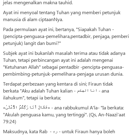
jelas mengenalkan makna tauhid.
Ayat ini menyoal tentang Tuhan yang memberi petunjuk
manusia di alam ciptaanNya.
Pada permulaan ayat ini, bertanya, "Siapakah Tuhan -
(pencipta-penguasa-pemelihara,pentadbir, penjaga, pemberi
petunjuk) langit dan bumi?"
Subjek ayat ini bukanlah masalah terima atau tidak adanya
Tuhan, tetapi perbincangan ayat ini adalah mengenai
"Ketuhanan Allah" sebagai pentadbir -pencipta-penguasa-
pembimbing-petunjuk-pemelihara-penjaga urusan dunia.
Terdapat perbezaan yang kentara di sini; Firaun tidak
berkata "Aku adalah Tuhan kalian - انا الهکم - ana
ilahukum", tetapi ia berkata;
«فَقَالَ أَنَا رَبُّكُمُ الْأَعْلَىٰ» - ana rabbukumul A'la- "Ia berkata:
"Akulah penguasa kamu, yang tertinggi". (Qs, An-Naazi'aat
79:24)
Maksudnya, kata Rab - رب - untuk Firaun hanya boleh