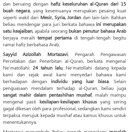
dan bersaing dengan
hafiz keseluruhan al-Quran dari 15
buah negara
, yang kesemuanya merupakan pesaing kuat
seperti wakil dari
Mesir, Syria, Jordan
dan lain-lain. Bahkan
beliau mendengar para juri berkata bahawa
ini merupakan
satu keajaiban
, apabila seorang
bukan penutur bahasa Arab
berjaya meraih
tempat pertama
di tengah-tengah begitu
ramai hafiz berbahasa Arab.
Sayyid Azizollah Mortazavi
, Pengarah Pengawasan
Percetakan dan Penerbitan al-Quran, berkata mengenai
Ne‘matollahi:
24 tahun lalu
, Ne‘matollahi datang kepada
kami dan sejak awal kami menyedari bahawa kami
berhadapan dengan
individu yang luar biasa
. Selain
penguasaan mendalam terhadap al-Quran, beliau juga
sangat mahir dalam pentashihan mushaf
, malah mampu
mengenal pasti
kesilapan-kesilapan khusus
yang sering
gagal dikesan oleh para profesional, sedangkan kami sendiri
terpaksa merujuk kepada mushaf atau kamus khusus untuk
menentukannya.
Mortazavi menambah: Beliau pernah mengalami
masalah