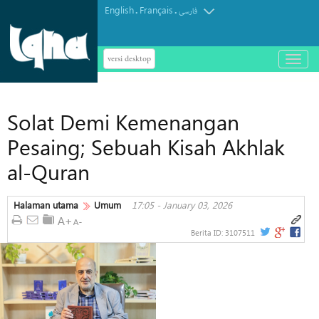
English
Français
.
.
فارسی
versi desktop
باز
و
بسته
کردن
Solat Demi Kemenangan
منو
Pesaing; Sebuah Kisah Akhlak
al-Quran
Halaman utama
Umum
17:05 - January 03, 2026
Berita ID:
3107511