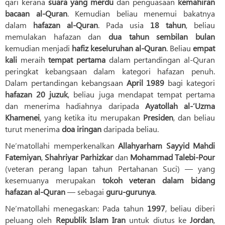
qari kerana
suara yang merdu
dan penguasaan
kemahiran
bacaan al-Quran
. Kemudian beliau menemui bakatnya
dalam
hafazan al-Quran
. Pada usia
18 tahun
, beliau
memulakan hafazan dan
dua tahun sembilan bulan
kemudian menjadi
hafiz keseluruhan al-Quran
. Beliau
empat
kali
meraih
tempat pertama
dalam pertandingan al-Quran
peringkat kebangsaan dalam kategori hafazan penuh.
Dalam pertandingan kebangsaan
April 1989
bagi kategori
hafazan 20 juzuk
, beliau juga mendapat tempat pertama
dan menerima hadiahnya daripada
Ayatollah al-‘Uzma
Khamenei
, yang ketika itu merupakan
Presiden
, dan beliau
turut menerima
doa iringan
daripada beliau.
Ne‘matollahi memperkenalkan
Allahyarham Sayyid Mahdi
Fatemiyan
,
Shahriyar Parhizkar
dan
Mohammad Talebi-Pour
(veteran perang lapan tahun Pertahanan Suci) — yang
kesemuanya merupakan
tokoh veteran dalam bidang
hafazan al-Quran
— sebagai
guru-gurunya
.
Ne‘matollahi menegaskan: Pada tahun
1997
, beliau diberi
peluang oleh
Republik Islam Iran
untuk diutus ke
Jordan
,