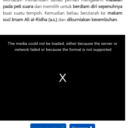
pada peti suara
dan memilih untuk
berdiam diri sepenuhnya
buat suatu tempoh. Kemudian beliau berziarah ke
makam
suci Imam Ali al-Ridha (a.s.)
dan
dikurniakan kesembuhan
.
his
s
a
The media could not be loaded, either because the server or
modal
window.
network failed or because the format is not supported.