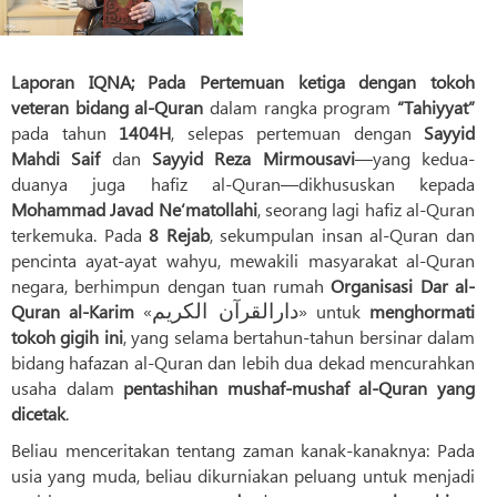
Laporan IQNA; Pada Pertemuan ketiga dengan tokoh
veteran bidang al-Quran
dalam rangka program
“Tahiyyat”
pada tahun
1404H
, selepas pertemuan dengan
Sayyid
Mahdi Saif
dan
Sayyid Reza Mirmousavi
—yang kedua-
duanya juga hafiz al-Quran—dikhususkan kepada
Mohammad Javad Ne‘matollahi
, seorang lagi hafiz al-Quran
terkemuka. Pada
8 Rejab
, sekumpulan insan al-Quran dan
pencinta ayat-ayat wahyu, mewakili masyarakat al-Quran
negara, berhimpun dengan tuan rumah
Organisasi Dar al-
Quran al-Karim
«
دارالقرآن الکریم
» untuk
menghormati
tokoh gigih ini
, yang selama bertahun-tahun bersinar dalam
bidang hafazan al-Quran dan lebih dua dekad mencurahkan
usaha dalam
pentashihan mushaf-mushaf al-Quran yang
dicetak
.
Beliau menceritakan tentang zaman kanak-kanaknya: Pada
usia yang muda, beliau dikurniakan peluang untuk menjadi