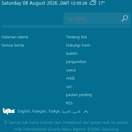
Saturday 08 August 2026
,
GMT-12:05:29
17°
Halaman utama
Tentang kita
Semua berita
Hubungi Kami
buletin
pengundian
cuaca
Arkib
cari
pautan penting
RSS
English
Français
Türkçe
.
.
.
.
فارسی
العربیة
©
Semua hak harta industri dan intelektual dari laman web ini adalah
milik International Koranic News Agency (IQNA). Sebarang