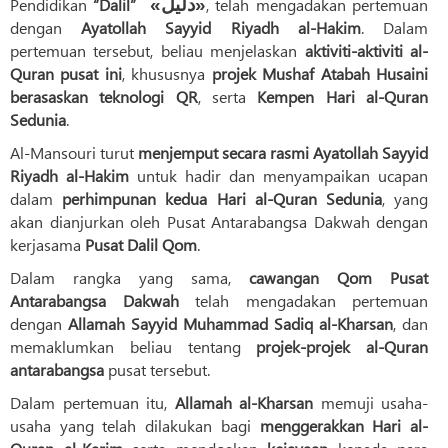
Pendidikan
“Dalil”
«دلیل»
, telah mengadakan pertemuan
dengan
Ayatollah Sayyid Riyadh al-Hakim
. Dalam
pertemuan tersebut, beliau menjelaskan
aktiviti-aktiviti al-
Quran pusat ini
, khususnya
projek Mushaf Atabah Husaini
berasaskan teknologi QR
, serta
Kempen Hari al-Quran
Sedunia
.
Al-Mansouri turut
menjemput secara rasmi Ayatollah Sayyid
Riyadh al-Hakim
untuk hadir dan menyampaikan ucapan
dalam
perhimpunan kedua Hari al-Quran Sedunia
, yang
akan dianjurkan oleh Pusat Antarabangsa Dakwah dengan
kerjasama
Pusat Dalil Qom
.
Dalam rangka yang sama,
cawangan Qom Pusat
Antarabangsa Dakwah
telah mengadakan pertemuan
dengan
Allamah Sayyid Muhammad Sadiq al-Kharsan
, dan
memaklumkan beliau tentang
projek-projek al-Quran
antarabangsa
pusat tersebut.
Dalam pertemuan itu,
Allamah al-Kharsan
memuji usaha-
usaha yang telah dilakukan bagi
menggerakkan Hari al-