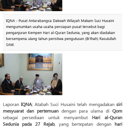
IQNA - Pusat Antarabangsa Dakwah Wilayah Makam Suci Husaini
mengumumkan usaha-usaha persiapan pusat tersebut bagi
penganjuran Kempen Hari al-Quran Sedunia, yang akan diadakan
bersempena ulang tahun peristiwa pengutusan (Bi‘thah) Rasulullah
SAW.
Laporan
IQNA
; Atabah Suci Husaini telah mengadakan
siri
mesyuarat dan pertemuan
dengan para ulama di
Qom
sebagai persediaan untuk menyambut
Hari al-Quran
Sedunia pada 27 Rejab
, yang bertepatan dengan
hari