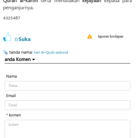
Quran al-Karim
serta mendoakan
kejayaan
kepada para
penganjurnya.
4325487
laporan kesilapan
0
Suka
tanda nama:
hari Al-Quds sedunia
anda Komen
Nama
Email
* komen