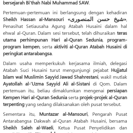
bersejarah Bi‘thah Nabi Muhammad SAW
.
Pertemuan-pertemuan ini berlangsung dengan kehadiran
Sheikh Hassan al-Mansouri «
شیخ حسن المنصوری
»
,
Penasihat Setiausaha Agung Atabah Husaini dalam hal
ehwal al-Quran. Dalam sesi tersebut, telah dihuraikan
teras
utama perhimpunan Hari al-Quran Sedunia
,
program-
program kempen
, serta
aktiviti al-Quran Atabah Husaini di
peringkat antarabangsa
.
Dalam usaha memperkukuh kerjasama ilmiah, delegasi
Atabah Suci Husaini turut mengunjungi pejabat
Hujjatul
Islam wal Muslimin Sayyid Jawad Shahrestani
, wakil mutlak
Ayatollah al-‘Uzma Sayyid Ali al-Sistani
di Qom. Dalam
pertemuan itu, beliau dimaklumkan mengenai
persiapan
Kempen Hari al-Quran Sedunia
serta
projek-projek al-Quran
terpenting
yang sedang dilaksanakan oleh pusat tersebut.
Sementara itu,
Muntazar al-Mansouri
, Pengarah Pusat
Antarabangsa Dakwah al-Quran Atabah Husaini, bersama
Sheikh Saleh al-Waeli
, Ketua Pusat Penyelidikan dan