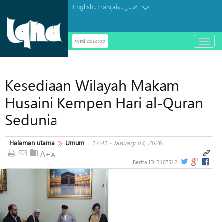
English
Français
.
.
فارسی
versi desktop
باز
و
بسته
کردن
Kesediaan Wilayah Makam
منو
Husaini Kempen Hari al-Quran
Sedunia
Halaman utama
Umum
17:41 - January 03, 2026
Berita ID:
3107512