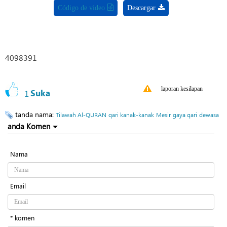
Código de video
Descargar
4098391
laporan kesilapan
1
Suka
tanda nama:
Tilawah Al-QURAN
qari kanak-kanak
Mesir
gaya qari
dewasa
anda Komen
Nama
Email
* komen