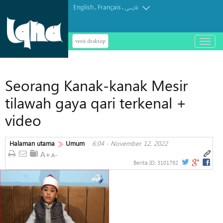
English
Français
.
.
فارسی
versi desktop
باز
و
بسته
کردن
Seorang Kanak-kanak Mesir
منو
tilawah gaya qari terkenal +
video
Halaman utama
Umum
6:04 - November 12, 2022
Berita ID:
3101792