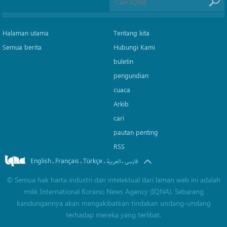
Halaman utama
Tentang kita
Semua berita
Hubungi Kami
buletin
pengundian
cuaca
Arkib
cari
pautan penting
RSS
English
Français
Türkçe
.
.
.
.
فارسی
العربیة
©
Semua hak harta industri dan intelektual dari laman web ini adalah
milik International Koranic News Agency (IQNA). Sebarang
kandungannya akan mengakibatkan tindakan undang-undang
terhadap mereka yang terlibat.