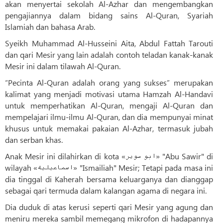
akan menyertai sekolah Al-Azhar dan mengembangkan
pengajiannya dalam bidang sains Al-Quran, Syariah
Islamiah dan bahasa Arab.
Syeikh Muhammad Al-Husseini Aita, Abdul Fattah Tarouti
dan qari Mesir yang lain adalah contoh teladan kanak-kanak
Mesir ini dalam tilawah Al-Quran.
“Pecinta Al-Quran adalah orang yang sukses” merupakan
kalimat yang menjadi motivasi utama Hamzah Al-Handavi
untuk memperhatikan Al-Quran, mengaji Al-Quran dan
mempelajari ilmu-ilmu Al-Quran, dan dia mempunyai minat
khusus untuk memakai pakaian Al-Azhar, termasuk jubah
dan serban khas.
Anak Mesir ini dilahirkan di kota «ابو صویر» "Abu Sawir" di
wilayah «اسماعیلیه» "Ismailiah" Mesir; Tetapi pada masa ini
dia tinggal di Kaherah bersama keluarganya dan dianggap
sebagai qari termuda dalam kalangan agama di negara ini.
Dia duduk di atas kerusi seperti qari Mesir yang agung dan
meniru mereka sambil memegang mikrofon di hadapannya