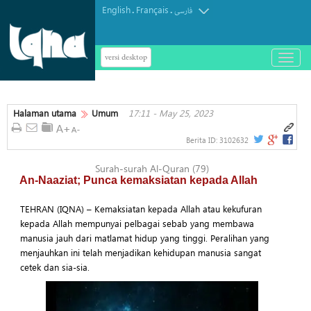
English
Français
.
.
فارسی
versi desktop
باز
و
بسته
کردن
Halaman utama
Umum
17:11 - May 25, 2023
منو
Berita ID:
3102632
Surah-surah Al-Quran (79)
An-Naaziat; Punca kemaksiatan kepada Allah
TEHRAN (IQNA) – Kemaksiatan kepada Allah atau kekufuran
kepada Allah mempunyai pelbagai sebab yang membawa
manusia jauh dari matlamat hidup yang tinggi. Peralihan yang
menjauhkan ini telah menjadikan kehidupan manusia sangat
cetek dan sia-sia.