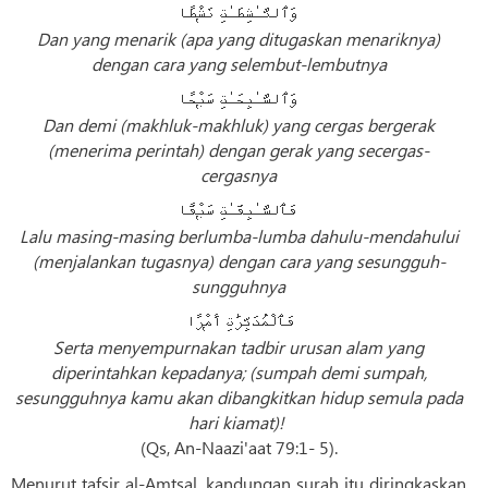
وَٱلنَّـٰشِطَـٰتِ نَشْطًۭا
Dan yang menarik (apa yang ditugaskan menariknya)
dengan cara yang selembut-lembutnya
وَٱلسَّـٰبِحَـٰتِ سَبْحًۭا
Dan demi (makhluk-makhluk) yang cergas bergerak
(menerima perintah) dengan gerak yang secergas-
cergasnya
فَٱلسَّـٰبِقَـٰتِ سَبْقًۭا
Lalu masing-masing berlumba-lumba dahulu-mendahului
(menjalankan tugasnya) dengan cara yang sesungguh-
sungguhnya
فَٱلْمُدَبِّرَٰتِ أَمْرًۭا
Serta menyempurnakan tadbir urusan alam yang
diperintahkan kepadanya; (sumpah demi sumpah,
sesungguhnya kamu akan dibangkitkan hidup semula pada
hari kiamat)!
(Qs, An-Naazi'aat 79:1- 5).
Menurut tafsir al-Amtsal, kandungan surah itu diringkaskan