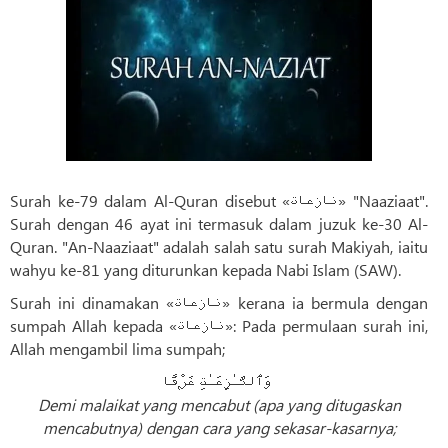
Surah ke-79 dalam Al-Quran disebut «نازعات» "Naaziaat".
Surah dengan 46 ayat ini termasuk dalam juzuk ke-30 Al-
Quran. "An-Naaziaat" adalah salah satu surah Makiyah, iaitu
wahyu ke-81 yang diturunkan kepada Nabi Islam (SAW).
Surah ini dinamakan «نازعات» kerana ia bermula dengan
sumpah Allah kepada «نازعات»: Pada permulaan surah ini,
Allah mengambil lima sumpah;
وَٱلنَّـٰزِعَـٰتِ غَرْقًۭا
Demi malaikat yang mencabut (apa yang ditugaskan
mencabutnya) dengan cara yang sekasar-kasarnya;