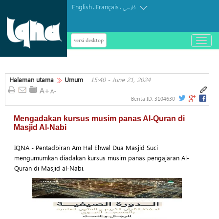
English
Français
.
.
فارسی
versi desktop
باز
و
بسته
کردن
Halaman utama
Umum
15:40 - June 21, 2024
منو
Berita ID:
3104630
Mengadakan kursus musim panas Al-Quran di
Masjid Al-Nabi
IQNA - Pentadbiran Am Hal Ehwal Dua Masjid Suci
mengumumkan diadakan kursus musim panas pengajaran Al-
Quran di Masjid al-Nabi.