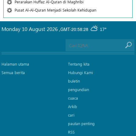
Perarakan Huffaz Al-Quran di Maghribi
Pusat Al-Al-Quran Menjadi Sekolah Kehidupan
Monday 10 August 2026
,
GMT-20:58:28
17°
Halaman utama
Tentang kita
Semua berita
Hubungi Kami
buletin
pengundian
cuaca
Arkib
cari
pautan penting
RSS