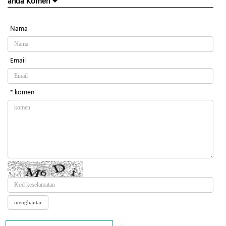
anda Komen
Nama
Email
* komen