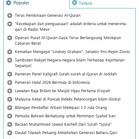
Populer
Terkini
Teras Pembinaan Generasi Al-Quran
"Kecekapan dan penguasaan" adalah kriteria untuk menerima
qari di Radio Mesir
Operasi Pusat Al-Quran Gaza Terus Berlangsung Meskipun
Cabaran Berat
Kematian Mengejut "Lindsey Graham", Senator Pro-Rejim Zionis
Sambutan Rakyat Negara-negara Islam Terhadap Kejohanan
Sepanyol
Pameran Panel Kaligrafi Surah-surah al-Quran di Jeddah
Pameran Halal 2026 Bermula di Indonesia
Lawatan Raja Britain ke Masjid Hijau Pertama Eropah
Malaysia Kekal di Puncak Indeks Pelancongan Islam Global
Bilangan Pendaftar Arbain Melepasi 1.3 Juta Orang
Pemuda Bahrain Berkabung untuk Pemimpin Syahid Iran
Bacaan Muhammad Jawad Kashefi Dari Surah "Syura"
Daulat Tilawah Peluang Melahirkan Generasi Baharu Qari