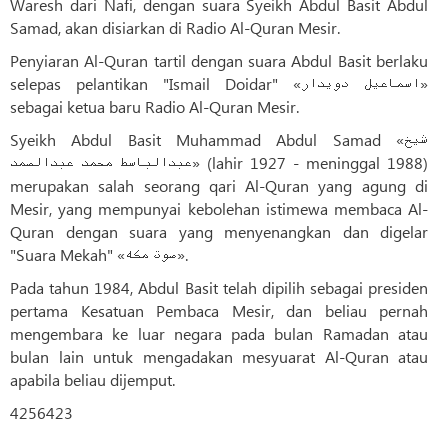
Waresh dari Nafi, dengan suara Syeikh Abdul Basit Abdul
Samad, akan disiarkan di Radio Al-Quran Mesir.
Penyiaran Al-Quran tartil dengan suara Abdul Basit berlaku
selepas pelantikan "Ismail Doidar" «اسماعیل دویدار»
sebagai ketua baru Radio Al-Quran Mesir.
Syeikh Abdul Basit Muhammad Abdul Samad «شیخ
عبدالباسط محمد عبدالصمد» (lahir 1927 - meninggal 1988)
merupakan salah seorang qari Al-Quran yang agung di
Mesir, yang mempunyai kebolehan istimewa membaca Al-
Quran dengan suara yang menyenangkan dan digelar
"Suara Mekah" «صوت مکه».
Pada tahun 1984, Abdul Basit telah dipilih sebagai presiden
pertama Kesatuan Pembaca Mesir, dan beliau pernah
mengembara ke luar negara pada bulan Ramadan atau
bulan lain untuk mengadakan mesyuarat Al-Quran atau
apabila beliau dijemput.
4256423