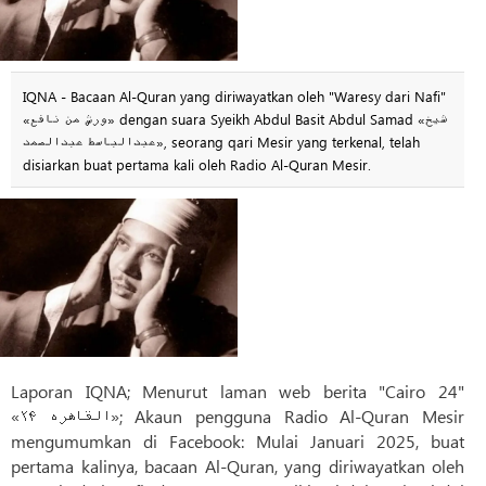
IQNA - Bacaan Al-Quran yang diriwayatkan oleh "Waresy dari Nafi"
«ورش من نافع» dengan suara Syeikh Abdul Basit Abdul Samad «شیخ
عبدالباسط عبدالصمد», seorang qari Mesir yang terkenal, telah
disiarkan buat pertama kali oleh Radio Al-Quran Mesir.
Laporan IQNA; Menurut laman web berita "Cairo 24"
«القاهره ۲۴»; Akaun pengguna Radio Al-Quran Mesir
mengumumkan di Facebook: Mulai Januari 2025, buat
pertama kalinya, bacaan Al-Quran, yang diriwayatkan oleh