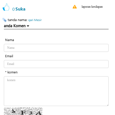
laporan kesilapan
0
Suka
tanda nama:
qari Mesir
anda Komen
Nama
Email
* komen