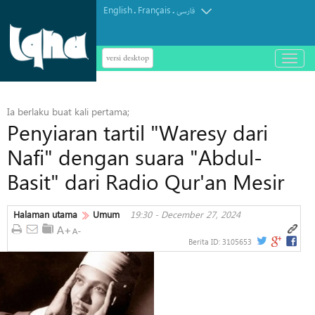
English
Français
.
.
فارسی
versi desktop
باز
و
بسته
کردن
Ia berlaku buat kali pertama;
منو
Penyiaran tartil "Waresy dari
Nafi" dengan suara "Abdul-
Basit" dari Radio Qur'an Mesir
Halaman utama
Umum
19:30 - December 27, 2024
Berita ID:
3105653