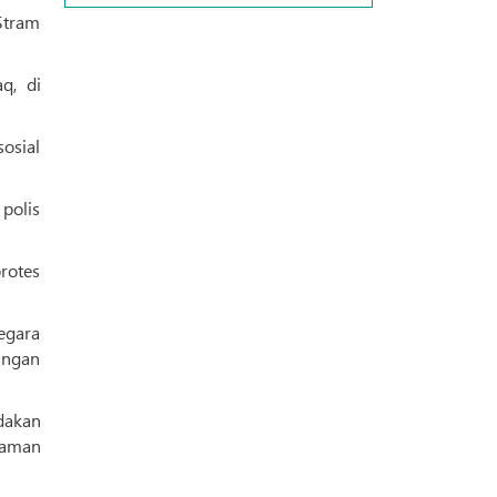
Stram
q, di
osial
polis
rotes
egara
ungan
dakan
caman