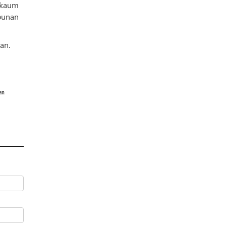
 kaum
punan
an.
an