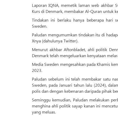
Laporan IQNA, memetik laman web akhbar Sw
Kurs di Denmark, membakar Al-Quran untuk kes
Tindakan ini berlaku hanya beberapa hari se
Sweden.
Paludan mengumumkan tindakan itu di hadapa
Xnya (dahulunya Twitter).
Menurut akhbar Aftonbladet, ahli politik Den
Denmark telah mengeluarkan kenyataan melara
Media Sweden mengesahkan pada Khamis kema
2023.
Paludan sebelum ini telah membakar satu nas
Sweden, pada Januari tahun lalu (2024), dal
polis dan dengan kebenaran daripada pihak b
Seminggu kemudian, Paludan melakukan perbu
menghina ahli politik sayap kanan ini mence
yang meluas.