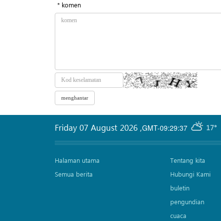
* komen
Friday 07 August 2026
,
GMT-09:29:37
17°
Halaman utama
Tentang kita
Semua berita
Hubungi Kami
buletin
pengundian
cuaca