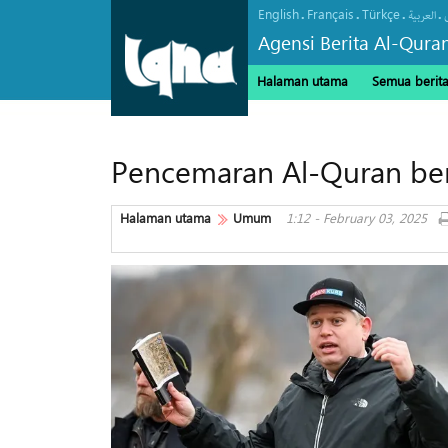
English
Français
Türkçe
.
.
.
.
العربیة
Agensi Berita Al-Qura
Halaman utama
Semua berit
Pencemaran Al-Quran ber
Halaman utama
Umum
1:12 - February 03, 2025