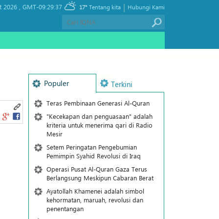
|
t 2026 ,
GMT-09:29:37
17°
Tentang kita
Hubungi Kami
Populer
Terkini
Teras Pembinaan Generasi Al-Quran
"Kecekapan dan penguasaan" adalah
kriteria untuk menerima qari di Radio
Mesir
Setem Peringatan Pengebumian
Pemimpin Syahid Revolusi di Iraq
Operasi Pusat Al-Quran Gaza Terus
Berlangsung Meskipun Cabaran Berat
Ayatollah Khamenei adalah simbol
kehormatan, maruah, revolusi dan
penentangan