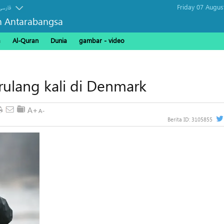
Friday 07 Augus
فارسی
n Antarabangsa
a
Al-Quran
Dunia
gambar - video
ulang kali di Denmark
Berita ID:
3105855