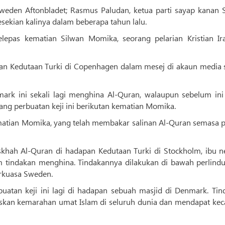
eden Aftonbladet; Rasmus Paludan, ketua parti sayap kanan 
ekian kalinya dalam beberapa tahun lalu.
lepas kematian Silwan Momika, seorang pelarian Kristian Ira
n Kedutaan Turki di Copenhagen dalam mesej di akaun media s
mark ini sekali lagi menghina Al-Quran, walaupun sebelum ini 
ng perbuatan keji ini berikutan kematian Momika.
tian Momika, yang telah membakar salinan Al-Quran semasa p
khah Al-Quran di hadapan Kedutaan Turki di Stockholm, ibu n
am tindakan menghina. Tindakannya dilakukan di bawah perlind
erkuasa Sweden.
atan keji ini lagi di hadapan sebuah masjid di Denmark. Tin
tuskan kemarahan umat Islam di seluruh dunia dan mendapat ke