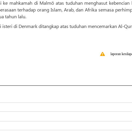
rgi ke mahkamah di Malmö atas tuduhan menghasut kebencian
asaan terhadap orang Islam, Arab, dan Afrika semasa perhim
 tahun lalu.
i isteri di Denmark ditangkap atas tuduhan mencemarkan Al-Qur
laporan kesilap