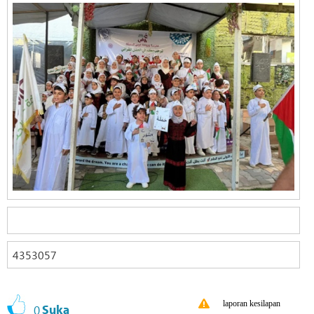
4353057
laporan kesilapan
0
Suka