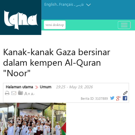
English
Français
.
.
فارسی
versi desktop
باز
و
بسته
کردن
Kanak-kanak Gaza bersinar
منو
dalam kempen Al-Quran
"Noor"
Halaman utama
Umum
19:25 - May 19, 2026
Berita ID:
3107889