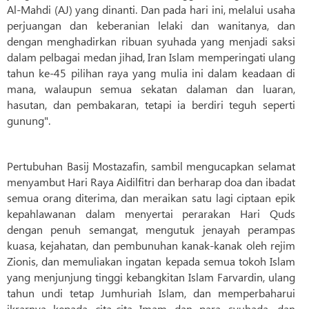
Al-Mahdi (AJ) yang dinanti. Dan pada hari ini, melalui usaha
perjuangan dan keberanian lelaki dan wanitanya, dan
dengan menghadirkan ribuan syuhada yang menjadi saksi
dalam pelbagai medan jihad, Iran Islam memperingati ulang
tahun ke-45 pilihan raya yang mulia ini dalam keadaan di
mana, walaupun semua sekatan dalaman dan luaran,
hasutan, dan pembakaran, tetapi ia berdiri teguh seperti
gunung".
Pertubuhan Basij Mostazafin, sambil mengucapkan selamat
menyambut Hari Raya Aidilfitri dan berharap doa dan ibadat
semua orang diterima, dan meraikan satu lagi ciptaan epik
kepahlawanan dalam menyertai perarakan Hari Quds
dengan penuh semangat, mengutuk jenayah perampas
kuasa, kejahatan, dan pembunuhan kanak-kanak oleh rejim
Zionis, dan memuliakan ingatan kepada semua tokoh Islam
yang menjunjung tinggi kebangkitan Islam Farvardin, ulang
tahun undi tetap Jumhuriah Islam, dan memperbaharui
ikrarnya kepada cita-cita Imam dan para syuhada, dan