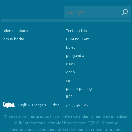
Halaman utama
Tentang kita
Semua berita
Hubungi Kami
buletin
pengundian
cuaca
Arkib
cari
pautan penting
RSS
English
Français
Türkçe
.
.
.
.
فارسی
العربیة
©
Semua hak harta industri dan intelektual dari laman web ini adalah
milik International Koranic News Agency (IQNA). Sebarang
kandungannya akan mengakibatkan tindakan undang-undang