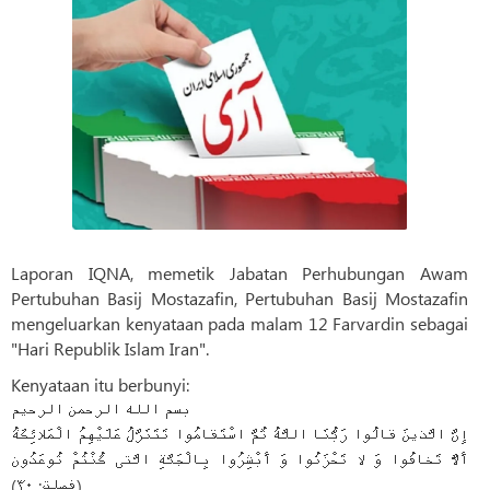
Laporan IQNA, memetik Jabatan Perhubungan Awam
Pertubuhan Basij Mostazafin, Pertubuhan Basij Mostazafin
mengeluarkan kenyataan pada malam 12 Farvardin sebagai
"Hari Republik Islam Iran".
Kenyataan itu berbunyi:
بسم الله الرحمن الرحیم
إِنَّ الَّذینَ قالُوا رَبُّنَا اللَّهُ ثُمَّ اسْتَقامُوا تَتَنَزَّلُ عَلَیْهِمُ الْمَلائِکَةُ
أَلاَّ تَخافُوا وَ لا تَحْزَنُوا وَ أَبْشِرُوا بِالْجَنَّةِ الَّتی‏ کُنْتُمْ تُوعَدُون‏
(فصلت: ۳۰)