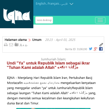
English
Français
.
.
فارسی
versi desktop
باز
و
بسته
کردن
Halaman utama
Umum
20:23 - April 01, 2025
منو
Berita ID:
3106190
Jumhuriah Islam;
Undi "Ya" untuk Republik Islam sebagai ikrar
"Tuhan Kami adalah Allah" «رَبُّنَا اللَّه»‌
IQNA - Menjelang Hari Republik Islam Iran, Pertubuhan Basij
Mostazafin «سازمان بسیج مستضعفین» mengeluarkan kenyataan
yang menggelar undian "ya" untuk Jumhuriah/Republik Islam
sebagai laungan "Tuhan Kami adalah Allah" «رَبُّنَا اللَّه»‌ yang,
dengan menolak semua kezaliman dan keangkuhan kekufuran
dunia Barat dan Timur.