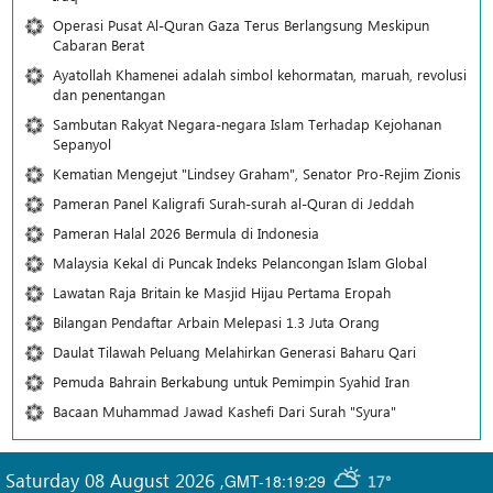
Operasi Pusat Al-Quran Gaza Terus Berlangsung Meskipun
Cabaran Berat
Ayatollah Khamenei adalah simbol kehormatan, maruah, revolusi
dan penentangan
Sambutan Rakyat Negara-negara Islam Terhadap Kejohanan
Sepanyol
Kematian Mengejut "Lindsey Graham", Senator Pro-Rejim Zionis
Pameran Panel Kaligrafi Surah-surah al-Quran di Jeddah
Pameran Halal 2026 Bermula di Indonesia
Malaysia Kekal di Puncak Indeks Pelancongan Islam Global
Lawatan Raja Britain ke Masjid Hijau Pertama Eropah
Bilangan Pendaftar Arbain Melepasi 1.3 Juta Orang
Daulat Tilawah Peluang Melahirkan Generasi Baharu Qari
Pemuda Bahrain Berkabung untuk Pemimpin Syahid Iran
Bacaan Muhammad Jawad Kashefi Dari Surah "Syura"
Saturday 08 August 2026
,
GMT-18:19:29
17°