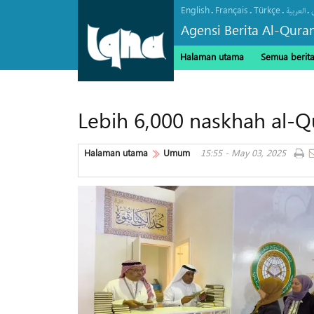
English
Français
Türkçe
.
.
.
.
العربیة
Agensi Berita Al-Qura
Halaman utama
Semua berit
Lebih 6,000 naskhah al-Q
Halaman utama
Umum
15:55 - May 03, 2025