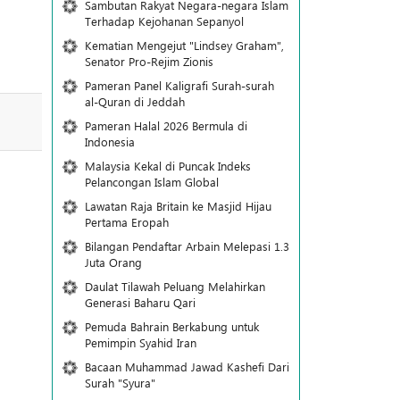
Sambutan Rakyat Negara-negara Islam
Terhadap Kejohanan Sepanyol
Kematian Mengejut "Lindsey Graham",
Senator Pro-Rejim Zionis
Pameran Panel Kaligrafi Surah-surah
al-Quran di Jeddah
Pameran Halal 2026 Bermula di
Indonesia
Malaysia Kekal di Puncak Indeks
Pelancongan Islam Global
Lawatan Raja Britain ke Masjid Hijau
Pertama Eropah
Bilangan Pendaftar Arbain Melepasi 1.3
Juta Orang
Daulat Tilawah Peluang Melahirkan
Generasi Baharu Qari
Pemuda Bahrain Berkabung untuk
Pemimpin Syahid Iran
Bacaan Muhammad Jawad Kashefi Dari
Surah "Syura"