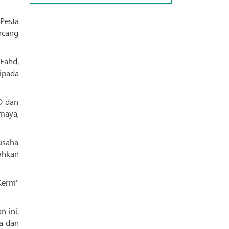
ncang
Fahd,
ipada
3D dan
maya,
usaha
ahkan
Kerm"
 ini,
a dan