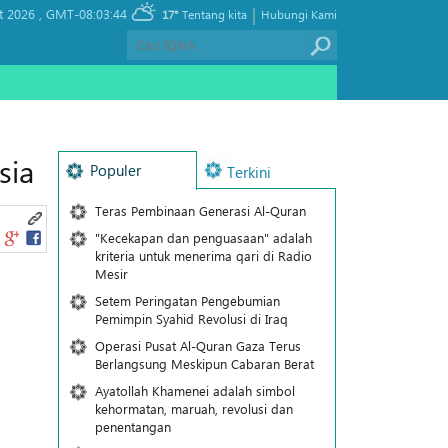
|
t 2026 ,
GMT-08:03:44
17°
Tentang kita
Hubungi Kami
sia
Populer
Terkini
Teras Pembinaan Generasi Al-Quran
"Kecekapan dan penguasaan" adalah
kriteria untuk menerima qari di Radio
Mesir
Setem Peringatan Pengebumian
Pemimpin Syahid Revolusi di Iraq
Operasi Pusat Al-Quran Gaza Terus
Berlangsung Meskipun Cabaran Berat
Ayatollah Khamenei adalah simbol
kehormatan, maruah, revolusi dan
penentangan