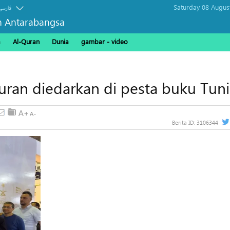
Saturday 08 Augus
فارسی
n Antarabangsa
a
Al-Quran
Dunia
gambar - video
uran diedarkan di pesta buku Tuni
Berita ID:
3106344