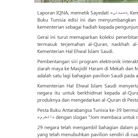
Laporan IQNA, memetik Sayedati «سیدتی», Kementerian Hal Ehwal Islam Saudi menyediakan gerai pameran di Pesta
Buku Tunisia edisi ini dan menyumbangkan 
kementerian sebagai hadiah kepada pengunjun
Gerai ini turut memaparkan koleksi penerbita
termasuk terjemahan al-Quran, naskhah al
Kementerian Hal Ehwal Islam Saudi.
Pembentangan siri program elektronik interakt
ziarah maya ke Masjidil Haram di Mekah dan 
adalah satu lagi bahagian pavilion Saudi pada 
Kementerian Hal Ehwal Islam Saudi menyert
negara itu untuk berkhidmat kepada al-Qur
produknya dan mengedarkan al-Quran di Pesta
Pesta Buku Antarabangsa Tunisia ke-39 bermul
«الکرم» dengan slogan "Jom membaca untu
29 negara telah mengambil bahagian dalam pa
yang telah menubuhkan pavilion sendiri di ru