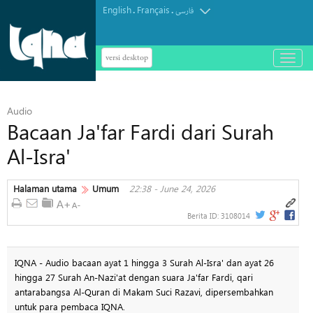
English
Français
.
.
فارسی
versi desktop
باز
و
بسته
کردن
Audio
منو
Bacaan Ja'far Fardi dari Surah
Al-Isra'
Halaman utama
Umum
22:38 - June 24, 2026
Berita ID:
3108014
IQNA - Audio bacaan ayat 1 hingga 3 Surah Al-Isra' dan ayat 26
hingga 27 Surah An-Nazi'at dengan suara Ja'far Fardi, qari
antarabangsa Al-Quran di Makam Suci Razavi, dipersembahkan
untuk para pembaca IQNA.