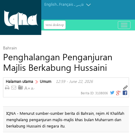
English
Français
.
.
فارسی
versi desktop
باز
و
بسته
کردن
Bahrain
منو
Penghalangan Penganjuran
Majlis Berkabung Hussaini
Halaman utama
Umum
12:59 - June 22, 2026
Berita ID:
3108006
IQNA - Menurut sumber-sumber berita di Bahrain, rejim Al Khalifah
menghalang penganjuran majlis-majlis khas bulan Muharram dan
berkabung Hussaini di negara itu.