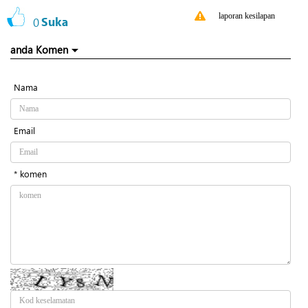
laporan kesilapan
0
Suka
anda Komen
Nama
Email
* komen