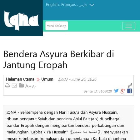
English
Français
.
.
فارسی
versi desktop
باز
و
بسته
کردن
Bendera Asyura Berkibar di
منو
Jantung Eropah
Halaman utama
Umum
19:03 - June 26, 2026
Berita ID:
3108020
IQNA - Bersempena dengan Hari Tasu'a dan Asyura Hussaini,
ribuan penganut Syiah dan pencinta Ahlul Bait (a.s) di pelbagai
bandar Eropah dengan mengibarkan bendera perkabungan dan
melaungkan "Labbaik Ya Hussain" 《لبیک یا حسین》, menyuarakan
mesej kebebasan, kemuliaan dan penentangan Karbala di jantung