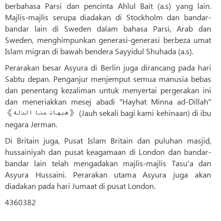
berbahasa Parsi dan pencinta Ahlul Bait (a.s) yang lain.
Majlis-majlis serupa diadakan di Stockholm dan bandar-
bandar lain di Sweden dalam bahasa Parsi, Arab dan
Sweden, menghimpunkan generasi-generasi berbeza umat
Islam migran di bawah bendera Sayyidul Shuhada (a.s).
Perarakan besar Asyura di Berlin juga dirancang pada hari
Sabtu depan. Penganjur menjemput semua manusia bebas
dan penentang kezaliman untuk menyertai pergerakan ini
dan meneriakkan mesej abadi "Hayhat Minna ad-Dillah"
《هیهات منا الذله》 (Jauh sekali bagi kami kehinaan) di ibu
negara Jerman.
Di Britain juga, Pusat Islam Britain dan puluhan masjid,
hussainiyah dan pusat keagamaan di London dan bandar-
bandar lain telah mengadakan majlis-majlis Tasu'a dan
Asyura Hussaini. Perarakan utama Asyura juga akan
diadakan pada hari Jumaat di pusat London.
4360382