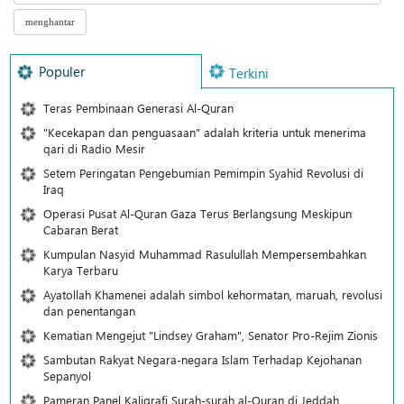
Populer
Terkini
Teras Pembinaan Generasi Al-Quran
"Kecekapan dan penguasaan" adalah kriteria untuk menerima
qari di Radio Mesir
Setem Peringatan Pengebumian Pemimpin Syahid Revolusi di
Iraq
Operasi Pusat Al-Quran Gaza Terus Berlangsung Meskipun
Cabaran Berat
Kumpulan Nasyid Muhammad Rasulullah Mempersembahkan
Karya Terbaru
Ayatollah Khamenei adalah simbol kehormatan, maruah, revolusi
dan penentangan
Kematian Mengejut "Lindsey Graham", Senator Pro-Rejim Zionis
Sambutan Rakyat Negara-negara Islam Terhadap Kejohanan
Sepanyol
Pameran Panel Kaligrafi Surah-surah al-Quran di Jeddah