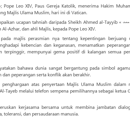
محم», Setiausaha Agung Majlis Ulama Muslim, hari ini di Vatican.
an ucapan tahniah daripada Sheikh Ahmed al-Tayyib « شیخ احمد
ikh Al-Azhar, dan ahli Majlis, kepada Pope Leo XIV.
pada majlis perasmian nya tentang kepentingan berjuang 
enghadapi kebencian dan keganasan, menamatkan peperanga
n terpinggir, mempunyai gema positif di kalangan semua pen
yatakan bahawa dunia sangat bergantung pada simbol agam
 dan peperangan serta konflik akan berakhir.
 penghargaan atas penyertaan Majlis Ulama Muslim dalam m
l-Tayeb melalui telefon sempena pemilihannya sebagai ketua G
eruskan kerjasama bersama untuk membina jambatan dialo
 toleransi, dan persaudaraan manusia.