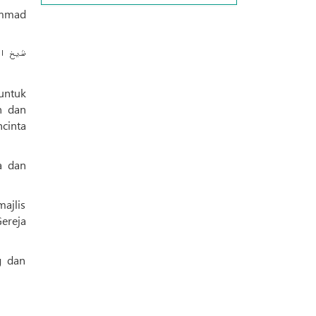
untuk
n dan
cinta
a dan
ajlis
ereja
g dan