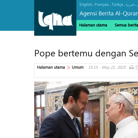
English
Français
Türkçe
.
.
.
.
العربیة
Agensi Berita Al-Qura
Halaman utama
Semua berit
Pope bertemu dengan Set
Halaman utama
Umum
15:15 - May 21, 2025