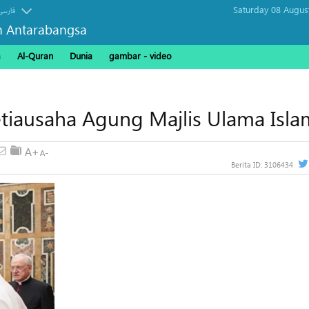
Saturday 08 Augus
فارسی
n Antarabangsa
a
Al-Quran
Dunia
gambar - video
iausaha Agung Majlis Ulama Isla
Berita ID:
3106434