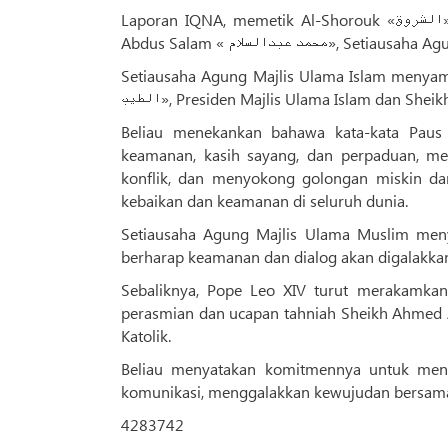
Laporan IQNA, memetik Al-Shorouk «الشروق»; Pope Leo XIV, Paus Gereja Katolik, menerima Hakim Muhammad
Abdus Salam « د عبدالسلام
Setiausaha Agung Majlis Ulama Islam menyampaik
الطیب», Presiden Majlis Ulama Islam dan She
Beliau menekankan bahawa kata-kata Paus 
keamanan, kasih sayang, dan perpaduan, m
konflik, dan menyokong golongan miskin da
kebaikan dan keamanan di seluruh dunia.
Setiausaha Agung Majlis Ulama Muslim men
berharap keamanan dan dialog akan digalakkan
Sebaliknya, Pope Leo XIV turut merakamkan
perasmian dan ucapan tahniah Sheikh Ahmed A
Katolik.
Beliau menyatakan komitmennya untuk men
komunikasi, menggalakkan kewujudan bersama,
4283742