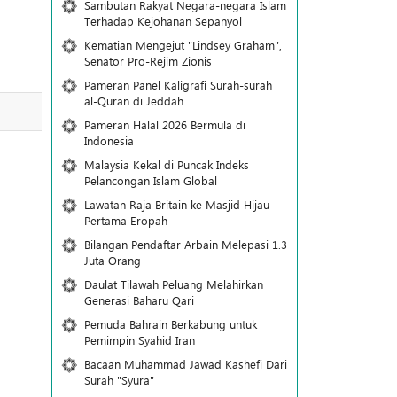
Sambutan Rakyat Negara-negara Islam
Terhadap Kejohanan Sepanyol
Kematian Mengejut "Lindsey Graham",
Senator Pro-Rejim Zionis
Pameran Panel Kaligrafi Surah-surah
al-Quran di Jeddah
Pameran Halal 2026 Bermula di
Indonesia
Malaysia Kekal di Puncak Indeks
Pelancongan Islam Global
Lawatan Raja Britain ke Masjid Hijau
Pertama Eropah
Bilangan Pendaftar Arbain Melepasi 1.3
Juta Orang
Daulat Tilawah Peluang Melahirkan
Generasi Baharu Qari
Pemuda Bahrain Berkabung untuk
Pemimpin Syahid Iran
Bacaan Muhammad Jawad Kashefi Dari
Surah "Syura"