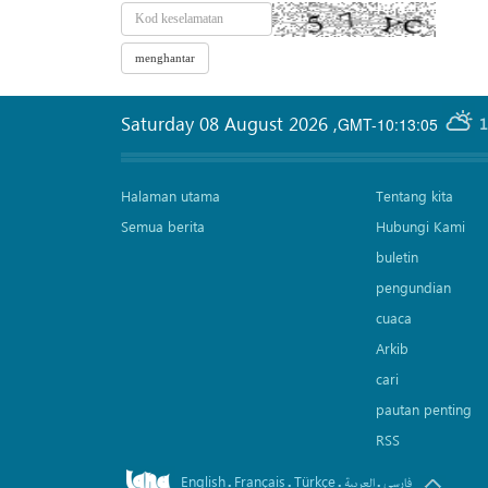
Saturday 08 August 2026
,
GMT-10:13:05
1
Halaman utama
Tentang kita
Semua berita
Hubungi Kami
buletin
pengundian
cuaca
Arkib
cari
pautan penting
RSS
English
Français
Türkçe
.
.
.
.
فارسی
العربیة