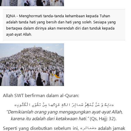
IQNA - Menghormati tanda-tanda kehambaan kepada Tuhan
adalah tanda hati yang bersih dan hati yang soleh. Sesiapa yang
bertaqwa dalam dirinya akan merendah diri dan tunduk kepada
ayat-ayat Allah.
Allah SWT berfirman dalam al-Quran:
«ذلِکَ وَ مَنْ یُعَظِّمْ شَعائِرَ اللَّهِ فَإِنَّها مِنْ تَقْوَى الْقُلُوبِ»
“Demikianlah orang yang mengagungkan ayat-ayat Allah,
karena itu adalah dari ketakwaan hati.”
(Qs, Hajj: 32).
Seperti yang disebutkan sebelum ini, «شعائر» adalah jamak