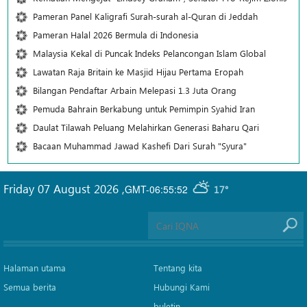
Pameran Panel Kaligrafi Surah-surah al-Quran di Jeddah
Pameran Halal 2026 Bermula di Indonesia
Malaysia Kekal di Puncak Indeks Pelancongan Islam Global
Lawatan Raja Britain ke Masjid Hijau Pertama Eropah
Bilangan Pendaftar Arbain Melepasi 1.3 Juta Orang
Pemuda Bahrain Berkabung untuk Pemimpin Syahid Iran
Daulat Tilawah Peluang Melahirkan Generasi Baharu Qari
Bacaan Muhammad Jawad Kashefi Dari Surah "Syura"
Friday 07 August 2026
,
GMT-06:55:52
17°
Halaman utama
Tentang kita
Semua berita
Hubungi Kami
buletin