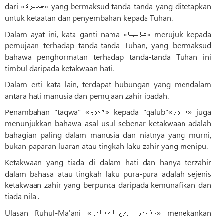
dari «شعیرة» yang bermaksud tanda-tanda yang ditetapkan
untuk ketaatan dan penyembahan kepada Tuhan.
Dalam ayat ini, kata ganti nama «فإنها» merujuk kepada
pemujaan terhadap tanda-tanda Tuhan, yang bermaksud
bahawa penghormatan terhadap tanda-tanda Tuhan ini
timbul daripada ketakwaan hati.
Dalam erti kata lain, terdapat hubungan yang mendalam
antara hati manusia dan pemujaan zahir ibadah.
Penambahan "taqwa" «تقوی» kepada "qalub"«قلوب» juga
menunjukkan bahawa asal usul sebenar ketakwaan adalah
bahagian paling dalam manusia dan niatnya yang murni,
bukan paparan luaran atau tingkah laku zahir yang menipu.
Ketakwaan yang tiada di dalam hati dan hanya terzahir
dalam bahasa atau tingkah laku pura-pura adalah sejenis
ketakwaan zahir yang berpunca daripada kemunafikan dan
tiada nilai.
Ulasan Ruhul-Ma'ani «تفسیر روح‌المعانی» menekankan