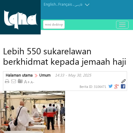
English
Français
.
.
فارسی
versi desktop
باز
و
بسته
کردن
Lebih 550 sukarelawan
منو
berkhidmat kepada jemaah haji
Halaman utama
Umum
14:33 - May 30, 2025
Berita ID:
3106471