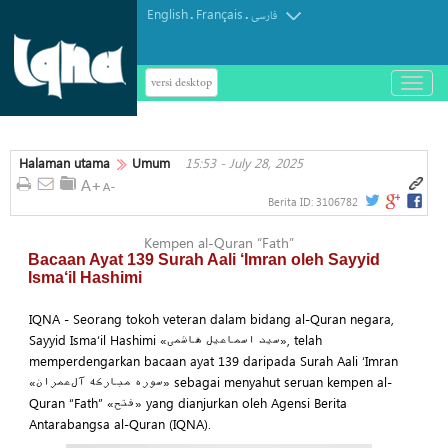
English
Français
.
.
فارسی
versi desktop
باز
و
بسته
کردن
Halaman utama
Umum
15:53 - July 28, 2025
منو
Berita ID:
3106782
Kempen al-Quran “Fath”
Bacaan Ayat 139 Surah Aali ‘Imran oleh Sayyid
Isma‘il Hashimi
IQNA - Seorang tokoh veteran dalam bidang al-Quran negara,
Sayyid Isma‘il Hashimi «سید اسماعیل هاشمی», telah
memperdengarkan bacaan ayat 139 daripada Surah Aali ‘Imran
«سوره مبارکه آل‌عمران» sebagai menyahut seruan kempen al-
Quran “Fath” «فتح» yang dianjurkan oleh Agensi Berita
Antarabangsa al-Quran (IQNA).