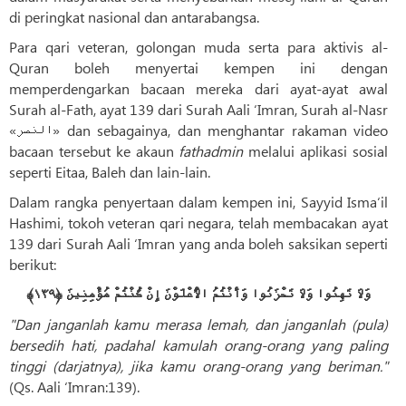
di peringkat nasional dan antarabangsa.
Para qari veteran, golongan muda serta para aktivis al-
Quran boleh menyertai kempen ini dengan
memperdengarkan bacaan mereka dari ayat-ayat awal
Surah al-Fath, ayat 139 dari Surah Aali ‘Imran, Surah al-Nasr
«النصر» dan sebagainya, dan menghantar rakaman video
bacaan tersebut ke akaun
fathadmin
melalui aplikasi sosial
seperti Eitaa, Baleh dan lain-lain.
Dalam rangka penyertaan dalam kempen ini, Sayyid Isma‘il
Hashimi, tokoh veteran qari negara, telah membacakan ayat
139 dari Surah Aali ‘Imran yang anda boleh saksikan seperti
berikut:
وَلَا تَهِنُوا وَلَا تَحْزَنُوا وَأَنْتُمُ الْأَعْلَوْنَ إِنْ كُنْتُمْ مُؤْمِنِينَ ﴿١٣٩﴾
"Dan janganlah kamu merasa lemah, dan janganlah (pula)
bersedih hati, padahal kamulah orang-orang yang paling
tinggi (darjatnya), jika kamu orang-orang yang beriman."
(Qs. Aali ‘Imran:139).