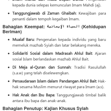
kepada dunia selepas kemunculan Imam Mahdi (aj).
Tanggungjawab di Zaman Ghaibah
: Kewajiban para
penanti dalam tempoh kegaiban Imam.
Bahagian Keempat: الحیاة الإيمانیة (Kehidupan
Beriman)
Mualaf Baru
: Pengenalan kepada individu yang baru
memeluk mazhab Syiah dan latar belakang mereka.
Solidariti Sosial dalam Madrasah Ahlul Bait
: Ajaran
sosial Islam berlandaskan mazhab Ahlul Bait.
Di Meja al-Quran dan Sunnah
: Tradisi Rasulullah
(s.a.w) yang telah diselewengkan.
Persaudaraan Islam dalam Pandangan Ahlul Bait
: Hak-
hak sesama Muslim menurut riwayat para Imam (a.s).
Hak Anak dan Ibu Bapa
: Tanggungjawab timbal balik
antara ibu bapa dan anak-anak.
Bahagian Penutup: Kajian Khusus Syiah