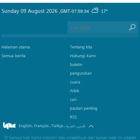
Sunday 09 August 2026
,
GMT-07:59:34
17°
Halaman utama
Tentang kita
Semua berita
Hubungi Kami
buletin
pengundian
cuaca
Arkib
cari
pautan penting
RSS
English
Français
Türkçe
.
.
.
.
فارسی
العربیة
©
Semua hak harta industri dan intelektual dari laman web ini adalah