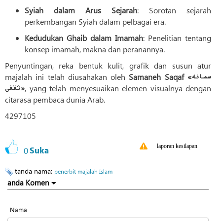
Syiah dalam Arus Sejarah
: Sorotan sejarah
perkembangan Syiah dalam pelbagai era.
Kedudukan Ghaib dalam Imamah
: Penelitian tentang
konsep imamah, makna dan peranannya.
Penyuntingan, reka bentuk kulit, grafik dan susun atur
majalah ini telah diusahakan oleh
Samaneh Saqaf «سمانه
ثقفی»
, yang telah menyesuaikan elemen visualnya dengan
citarasa pembaca dunia Arab.
4297105
laporan kesilapan
0
Suka
tanda nama:
penerbit majalah Islam
anda Komen
Nama