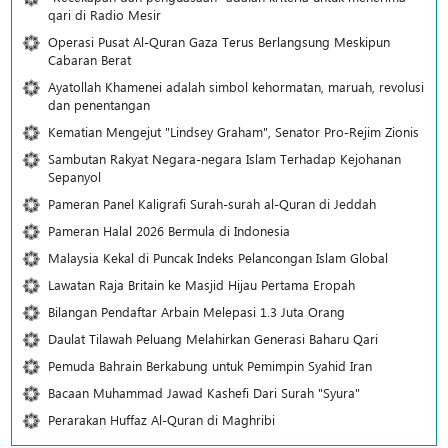
qari di Radio Mesir
Operasi Pusat Al-Quran Gaza Terus Berlangsung Meskipun
Cabaran Berat
Ayatollah Khamenei adalah simbol kehormatan, maruah, revolusi
dan penentangan
Kematian Mengejut "Lindsey Graham", Senator Pro-Rejim Zionis
Sambutan Rakyat Negara-negara Islam Terhadap Kejohanan
Sepanyol
Pameran Panel Kaligrafi Surah-surah al-Quran di Jeddah
Pameran Halal 2026 Bermula di Indonesia
Malaysia Kekal di Puncak Indeks Pelancongan Islam Global
Lawatan Raja Britain ke Masjid Hijau Pertama Eropah
Bilangan Pendaftar Arbain Melepasi 1.3 Juta Orang
Daulat Tilawah Peluang Melahirkan Generasi Baharu Qari
Pemuda Bahrain Berkabung untuk Pemimpin Syahid Iran
Bacaan Muhammad Jawad Kashefi Dari Surah "Syura"
Perarakan Huffaz Al-Quran di Maghribi