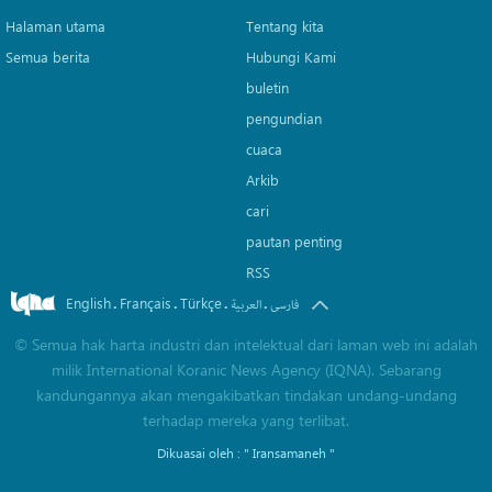
Halaman utama
Tentang kita
Semua berita
Hubungi Kami
buletin
pengundian
cuaca
Arkib
cari
pautan penting
RSS
English
Français
Türkçe
.
.
.
.
فارسی
العربیة
©
Semua hak harta industri dan intelektual dari laman web ini adalah
milik International Koranic News Agency (IQNA). Sebarang
kandungannya akan mengakibatkan tindakan undang-undang
terhadap mereka yang terlibat.
Dikuasai oleh :
" Iransamaneh "