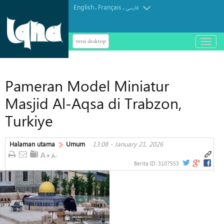
English
Français
.
.
فارسی
versi desktop
باز
و
بسته
کردن
Pameran Model Miniatur
منو
Masjid Al-Aqsa di Trabzon,
Turkiye
Halaman utama
Umum
13:08 - January 21, 2026
Berita ID:
3107553