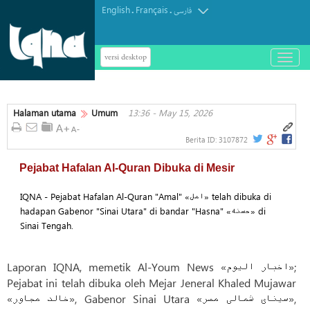
English
Français
.
.
فارسی
versi desktop
باز
و
بسته
کردن
Halaman utama
Umum
13:36 - May 15, 2026
منو
Berita ID:
3107872
Pejabat Hafalan Al-Quran Dibuka di Mesir
IQNA - Pejabat Hafalan Al-Quran "Amal" «امل» telah dibuka di
hadapan Gabenor "Sinai Utara" di bandar "Hasna" «حسنه» di
Sinai Tengah.
Laporan IQNA, memetik Al-Youm News «اخبار الیوم»;
Pejabat ini telah dibuka oleh Mejar Jeneral Khaled Mujawar
«خالد مجاور», Gabenor Sinai Utara «سینای شمالی مصر»,