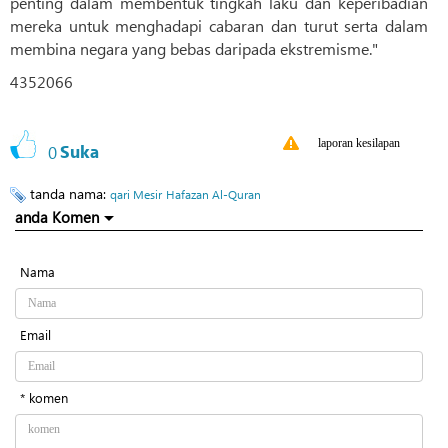
penting dalam membentuk tingkah laku dan keperibadian
mereka untuk menghadapi cabaran dan turut serta dalam
membina negara yang bebas daripada ekstremisme."
4352066
laporan kesilapan
0
Suka
tanda nama:
qari Mesir
Hafazan Al-Quran
anda Komen
Nama
Email
* komen