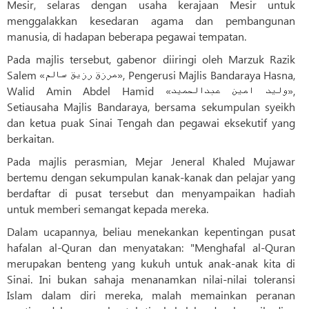
Mesir, selaras dengan usaha kerajaan Mesir untuk
menggalakkan kesedaran agama dan pembangunan
manusia, di hadapan beberapa pegawai tempatan.
Pada majlis tersebut, gabenor diiringi oleh Marzuk Razik
Salem «مرزق رزیق سالم», Pengerusi Majlis Bandaraya Hasna,
Walid Amin Abdel Hamid «ولید امین عبدالحمید»,
Setiausaha Majlis Bandaraya, bersama sekumpulan syeikh
dan ketua puak Sinai Tengah dan pegawai eksekutif yang
berkaitan.
Pada majlis perasmian, Mejar Jeneral Khaled Mujawar
bertemu dengan sekumpulan kanak-kanak dan pelajar yang
berdaftar di pusat tersebut dan menyampaikan hadiah
untuk memberi semangat kepada mereka.
Dalam ucapannya, beliau menekankan kepentingan pusat
hafalan al-Quran dan menyatakan: "Menghafal al-Quran
merupakan benteng yang kukuh untuk anak-anak kita di
Sinai. Ini bukan sahaja menanamkan nilai-nilai toleransi
Islam dalam diri mereka, malah memainkan peranan