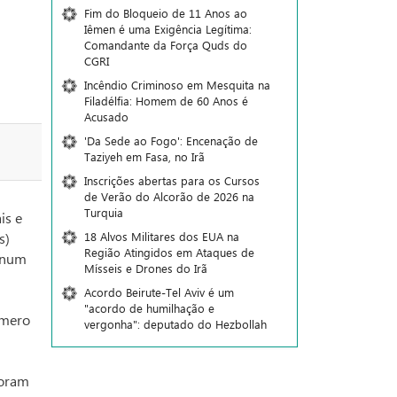
Fim do Bloqueio de 11 Anos ao
Iêmen é uma Exigência Legítima:
Comandante da Força Quds do
CGRI
Incêndio Criminoso em Mesquita na
Filadélfia: Homem de 60 Anos é
Acusado
'Da Sede ao Fogo': Encenação de
Taziyeh em Fasa, no Irã
Inscrições abertas para os Cursos
de Verão do Alcorão de 2026 na
Turquia
is e
18 Alvos Militares dos EUA na
s)
Região Atingidos em Ataques de
o num
Mísseis e Drones do Irã
Acordo Beirute-Tel Aviv é um
"acordo de humilhação e
úmero
vergonha": deputado do Hezbollah
foram