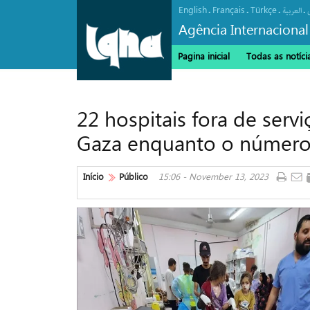
English
Français
Türkçe
.
.
.
.
العربیة
Agência Internacional
Pagina inicial
Todas as notíci
22 hospitais fora de ser
Gaza enquanto o número 
Início
Público
15:06 - November 13, 2023