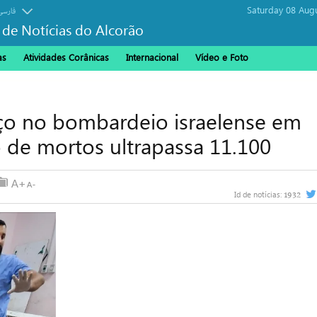
Saturday 08 Aug
فارسی
 de Notícias do Alcorão
as
Atividades Corânicas
Internacional
Vídeo e Foto
viço no bombardeio israelense em
de mortos ultrapassa 11.100
1932
Id de notícias: