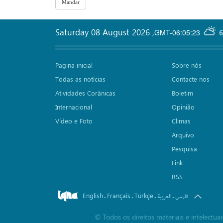
Saturday 08 August 2026
,
GMT-06:05:23
6
Pagina inicial
Sobre nós
Todas as notícias
Contacte nos
Atividades Corânicas
Boletim
Internacional
Opinião
Vídeo e Foto
Climas
Arquivo
Pesquisa
Link
RSS
English
Français
Türkçe
.
.
.
.
فارسی
العربیة
©
Todos os direitos materiais e intelectu