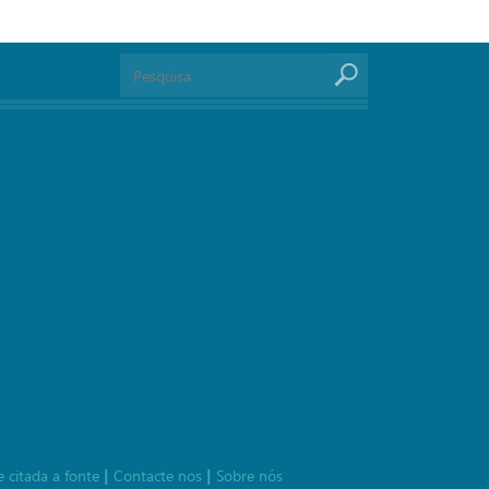
e citada a fonte
Contacte nos
Sobre nós
|
|