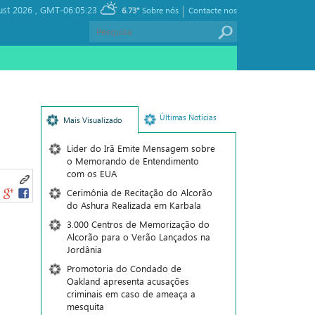
|
ust 2026 ,
GMT-06:05:23
6.73°
Sobre nós
Contacte nos
Últimas Notícias
Mais Visualizado
Líder do Irã Emite Mensagem sobre
o Memorando de Entendimento
com os EUA
Cerimônia de Recitação do Alcorão
do Ashura Realizada em Karbala
3.000 Centros de Memorização do
Alcorão para o Verão Lançados na
Jordânia
Promotoria do Condado de
Oakland apresenta acusações
criminais em caso de ameaça a
mesquita