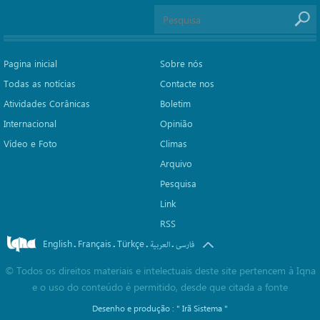
Pagina inicial
Sobre nós
Todas as notícias
Contacte nos
Atividades Corânicas
Boletim
Internacional
Opinião
Vídeo e Foto
Climas
Arquivo
Pesquisa
Link
RSS
English
Français
Türkçe
.
.
.
.
فارسی
العربیة
©
Todos os direitos materiais e intelectuais deste site pertencem à Iqna
e o uso do conteúdo é permitido, desde que citada a fonte
Desenho e produção :
" Irã Sistema "