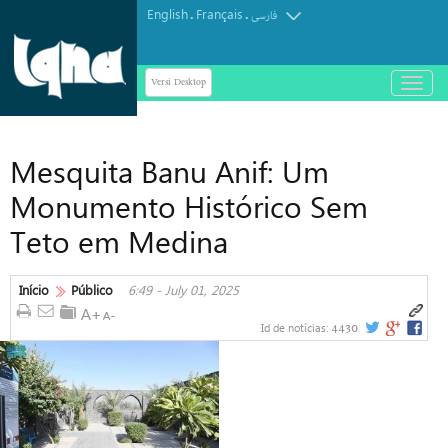
English
Français
.
.
فارسی
Versi Desktop
باز
و
بسته
کردن
Mesquita Banu Anif: Um
منو
Monumento Histórico Sem
Teto em Medina
Início
Público
6:49 - July 01, 2025
4430
Id de notícias: