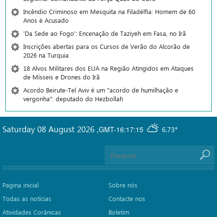
Incêndio Criminoso em Mesquita na Filadélfia: Homem de 60
Anos é Acusado
'Da Sede ao Fogo': Encenação de Taziyeh em Fasa, no Irã
Inscrições abertas para os Cursos de Verão do Alcorão de
2026 na Turquia
18 Alvos Militares dos EUA na Região Atingidos em Ataques
de Mísseis e Drones do Irã
Acordo Beirute-Tel Aviv é um "acordo de humilhação e
vergonha": deputado do Hezbollah
Saturday 08 August 2026
,
GMT-16:17:15
6.73°
Pagina inicial
Sobre nós
Todas as notícias
Contacte nos
Atividades Corânicas
Boletim