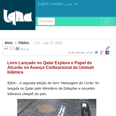
English
Français
.
.
فارسی
Versi Desktop
باز
و
بسته
کردن
منو
Início
Público
7:13 - July 21, 2025
4510
Id de notícias:
Livro Lançado no Qatar Explora o Papel do
Alcorão no Avanço Civilizacional da Ummah
Islâmica
IQNA – A segunda edição do livro 'Mensagem do Corão' foi
lançada no Qatar pelo Ministério de Dotações e Assuntos
Islâmicos (Awqaf) do país.