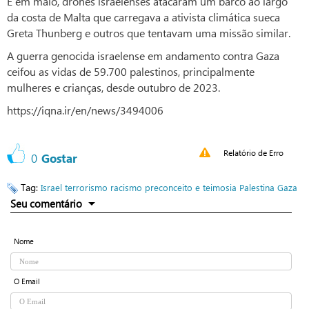
E em maio, drones israelenses atacaram um barco ao largo
da costa de Malta que carregava a ativista climática sueca
Greta Thunberg e outros que tentavam uma missão similar.
A guerra genocida israelense em andamento contra Gaza
ceifou as vidas de 59.700 palestinos, principalmente
mulheres e crianças, desde outubro de 2023.
https://iqna.ir/en/news/3494006
Relatório de Erro
0
Gostar
Tag:
Israel
terrorismo
racismo
preconceito e teimosia
Palestina
Gaza
Seu comentário
Nome
O Email