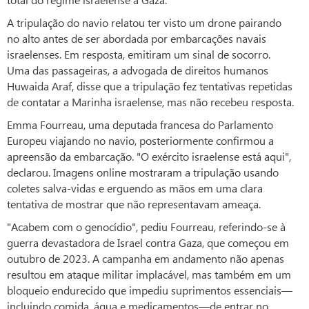
A tripulação do navio relatou ter visto um drone pairando
no alto antes de ser abordada por embarcações navais
israelenses. Em resposta, emitiram um sinal de socorro.
Uma das passageiras, a advogada de direitos humanos
Huwaida Araf, disse que a tripulação fez tentativas repetidas
de contatar a Marinha israelense, mas não recebeu resposta.
Emma Fourreau, uma deputada francesa do Parlamento
Europeu viajando no navio, posteriormente confirmou a
apreensão da embarcação. "O exército israelense está aqui",
declarou. Imagens online mostraram a tripulação usando
coletes salva-vidas e erguendo as mãos em uma clara
tentativa de mostrar que não representavam ameaça.
"Acabem com o genocídio", pediu Fourreau, referindo-se à
guerra devastadora de Israel contra Gaza, que começou em
outubro de 2023. A campanha em andamento não apenas
resultou em ataque militar implacável, mas também em um
bloqueio endurecido que impediu suprimentos essenciais—
incluindo comida, água e medicamentos—de entrar no