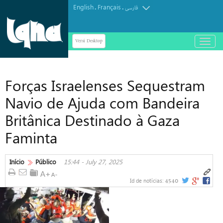
English
Français
.
.
فارسی
Versi Desktop
باز
و
بسته
کردن
Forças Israelenses Sequestram
منو
Navio de Ajuda com Bandeira
Britânica Destinado à Gaza
Faminta
Início
Público
15:44 - July 27, 2025
4540
Id de notícias: