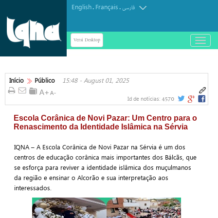
English
Français
.
.
فارسی
Versi Desktop
باز
و
بسته
کردن
منو
Início
Público
15:48 - August 01, 2025
4570
Id de notícias:
Escola Corânica de Novi Pazar: Um Centro para o
Renascimento da Identidade Islâmica na Sérvia
IQNA – A Escola Corânica de Novi Pazar na Sérvia é um dos
centros de educação corânica mais importantes dos Bálcãs, que
se esforça para reviver a identidade islâmica dos muçulmanos
da região e ensinar o Alcorão e sua interpretação aos
interessados.