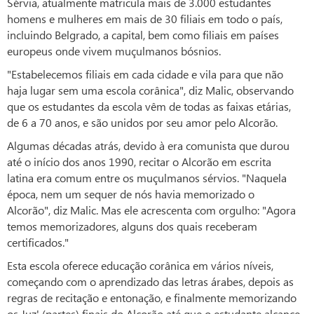
Sérvia, atualmente matricula mais de 3.000 estudantes
homens e mulheres em mais de 30 filiais em todo o país,
incluindo Belgrado, a capital, bem como filiais em países
europeus onde vivem muçulmanos bósnios.
"Estabelecemos filiais em cada cidade e vila para que não
haja lugar sem uma escola corânica", diz Malic, observando
que os estudantes da escola vêm de todas as faixas etárias,
de 6 a 70 anos, e são unidos por seu amor pelo Alcorão.
Algumas décadas atrás, devido à era comunista que durou
até o início dos anos 1990, recitar o Alcorão em escrita
latina era comum entre os muçulmanos sérvios. "Naquela
época, nem um sequer de nós havia memorizado o
Alcorão", diz Malic. Mas ele acrescenta com orgulho: "Agora
temos memorizadores, alguns dos quais receberam
certificados."
Esta escola oferece educação corânica em vários níveis,
começando com o aprendizado das letras árabes, depois as
regras de recitação e entonação, e finalmente memorizando
os Juz' (partes) finais do Alcorão até que o estudante alcance