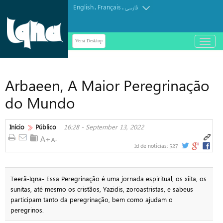
English
Français
.
.
فارسی
Versi Desktop
باز
و
بسته
کردن
Arbaeen, A Maior Peregrinação
منو
do Mundo
Início
Público
16:28 - September 13, 2022
527
Id de notícias:
Teerã-Iqna- Essa Peregrinação é uma jornada espiritual, os xiita, os
sunitas, até mesmo os cristãos, Yazidis, zoroastristas, e sabeus
participam tanto da peregrinação, bem como ajudam o
peregrinos.