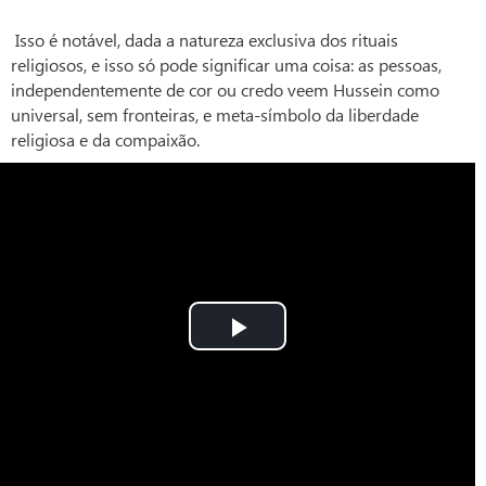
Isso é notável, dada a natureza exclusiva dos rituais
religiosos, e isso só pode significar uma coisa: as pessoas,
independentemente de cor ou credo veem Hussein como
universal, sem fronteiras, e meta-símbolo da liberdade
religiosa e da compaixão.
Play
Video