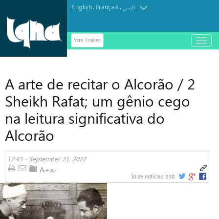
English
Français
.
.
فارسی
Versi Desktop
باز
و
بسته
کردن
A arte de recitar o Alcorão / 2
منو
Sheikh Rafat; um gênio cego
na leitura significativa do
Alcorão
12:43 - September 21, 2022
538
Id de notícias: