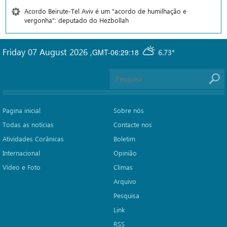
Acordo Beirute-Tel Aviv é um "acordo de humilhação e
vergonha": deputado do Hezbollah
Friday 07 August 2026
,
GMT-06:29:18
6.73°
Pagina inicial
Sobre nós
Todas as notícias
Contacte nos
Atividades Corânicas
Boletim
Internacional
Opinião
Vídeo e Foto
Climas
Arquivo
Pesquisa
Link
RSS